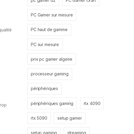
pc gamer dz
PC Gamer Oran
PC Gamer sur mesure
PC haut de gamme
ualité
PC sur mesure
prix pc gamer algerie
processeur gaming
périphériques
périphériques gaming
rtx 4090
trop
rtx 5090
setup gamer
setup gaming
streaming