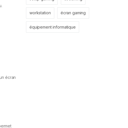
u.
workstation
écran gaming
équipement informatique
 un écran
 permet