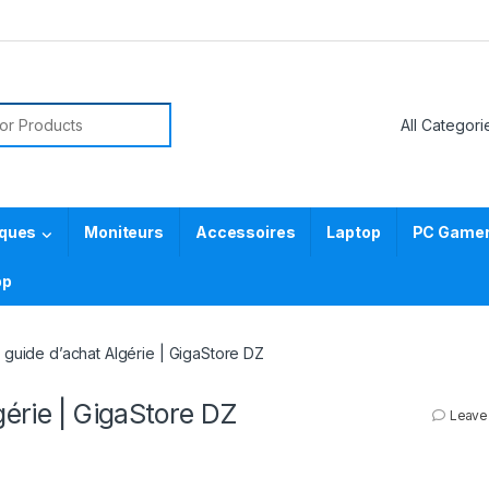
or:
iques
Moniteurs
Accessoires
Laptop
PC Gamer 
pp
guide d’achat Algérie | GigaStore DZ
érie | GigaStore DZ
Leave