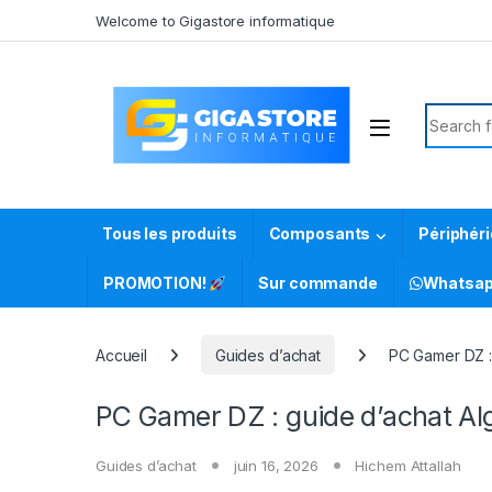
Skip to navigation
Skip to content
Welcome to Gigastore informatique
Search f
Tous les produits
Composants
Périphér
PROMOTION!
Sur commande
Whatsa
Accueil
Guides d’achat
PC Gamer DZ : 
PC Gamer DZ : guide d’achat Alg
Guides d’achat
juin 16, 2026
Hichem Attallah