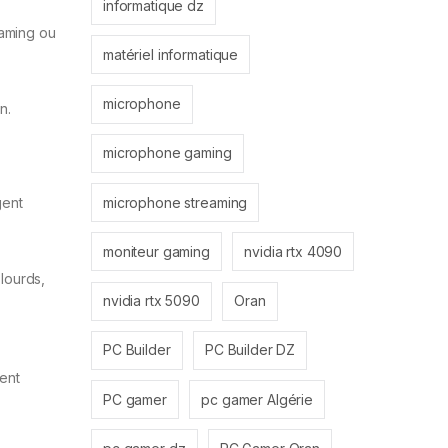
informatique dz
eaming ou
matériel informatique
microphone
n.
microphone gaming
microphone streaming
ent
moniteur gaming
nvidia rtx 4090
lourds,
nvidia rtx 5090
Oran
PC Builder
PC Builder DZ
vent
PC gamer
pc gamer Algérie