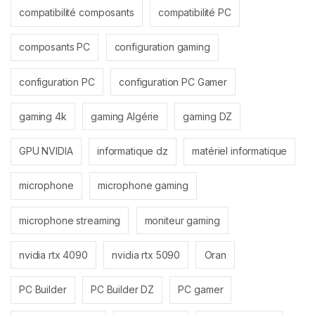
compatibilité composants
compatibilité PC
composants PC
configuration gaming
configuration PC
configuration PC Gamer
gaming 4k
gaming Algérie
gaming DZ
GPU NVIDIA
informatique dz
matériel informatique
microphone
microphone gaming
microphone streaming
moniteur gaming
nvidia rtx 4090
nvidia rtx 5090
Oran
PC Builder
PC Builder DZ
PC gamer