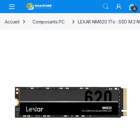
Skip to navigation
Skip to content
0
Accueil
Composants PC
LEXAR NM620 1To : SSD M.2 