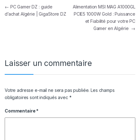
Navigation de l’article
←
PC Gamer DZ : guide
Alimentation MSI MAG A1000GL
d’achat Algérie | GigaStore DZ
PCIE5 1000W Gold : Puissance
et Fiabilité pour votre PC
Gamer en Algérie
→
Laisser un commentaire
Votre adresse e-mail ne sera pas publiée.
Les champs
obligatoires sont indiqués avec
*
Commentaire
*