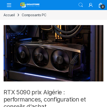
Skip to navigation
Skip to content
0
Accueil
Composants PC
RTX 5090 prix Algérie :
performances, configuration et
conseils d’achat