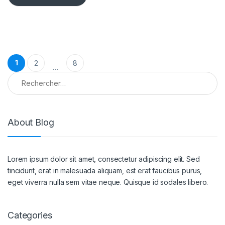
Pagination des publications
1
2
8
…
Rechercher :
About Blog
Lorem ipsum dolor sit amet, consectetur adipiscing elit. Sed
tincidunt, erat in malesuada aliquam, est erat faucibus purus,
eget viverra nulla sem vitae neque. Quisque id sodales libero.
Categories