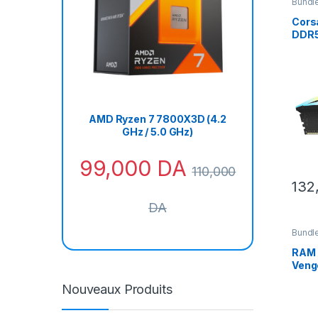
Bundl
Cors
DDR5 
6000
AMD 
AMD Ryzen 7 7800X3D (4.2
GHz / 5.0 GHz)
99,000
DA
110,000
132
DA
Bundl
RAM
Veng
16GB
Nouveaux Produits
Cust
Blos