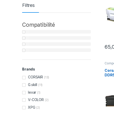
AMD 
Filtres
Compatibilité
65,
Comp
Brands
Cors
DDR5 
CORSAIR
(13)
6000
( IN
G.skill
(11)
EXPO
lexar
(1)
V-COLOR
(2)
XPG
(2)