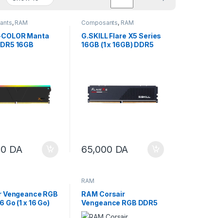
ants
,
RAM
Composants
,
RAM
-COLOR Manta
G.SKILL Flare X5 Series
DDR5 16GB
16GB (1 x 16GB) DDR5
GB) 6000MHz
6000 MHZ CL36 AMD
K Hynix IC RGB
EXPO
XPO
00
DA
65,000
DA
RAM
r Vengeance RGB
RAM Corsair
 Go (1 x 16 Go)
Vengeance RGB DDR5
Hz CL36 – Noir
16 Go (1 x 16 Go) 6000