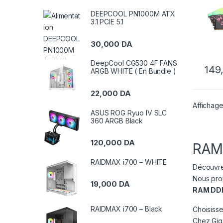
DEEPCOOL PN1000M ATX
3.1 PCIE 5.1
30,000
DA
DeepCool CG530 4F FANS
149
ARGB WHITE ( En Bundle )
22,000
DA
Affichage
ASUS ROG Ryuo IV SLC
360 ARGB Black
120,000
DA
RAM 
RAIDMAX i700 – WHITE
Découvre
Nous pro
19,000
DA
RAM DDR
RAIDMAX i700 – Black
Choisisse
Chez Gig