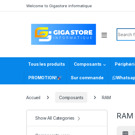
Skip to navigation
Skip to content
Welcome to Gigastore informatique
Search f
Tous les produits
Composants
Périphér
PROMOTION!
Sur commande
Whatsa
Accueil
Composants
RAM
RAM
Show All Categories