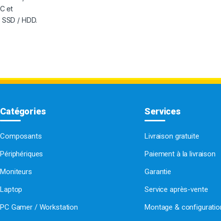
PC
et
 SSD / HDD
.
Catégories
Services
Composants
Livraison gratuite
Périphériques
Paiement à la livraison
Moniteurs
Garantie
Laptop
Service après-vente
PC Gamer / Workstation
Montage & configurati