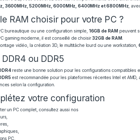
z, 3600MHz, 5200MHz, 6000MHz, 6400MHz et 6800MHz
, av
le RAM choisir pour votre PC ?
PC bureautique ou une configuration simple,
16GB de RAM
peuvent su
C gaming moderne, il est conseillé de choisir
32GB de RAM
.
ontage vidéo, la création 3D, le multitâche lourd ou une workstation,
 DDR4 ou DDR5
DDR4
reste une bonne solution pour les configurations compatibles et
DDR5
est recommandée pour les plateformes récentes Intel et AMD, 
ces selon la configuration.
létez votre configuration
er un PC complet, consultez aussi nos
urs
,
ères
,
raphiques
,
ions PC
,