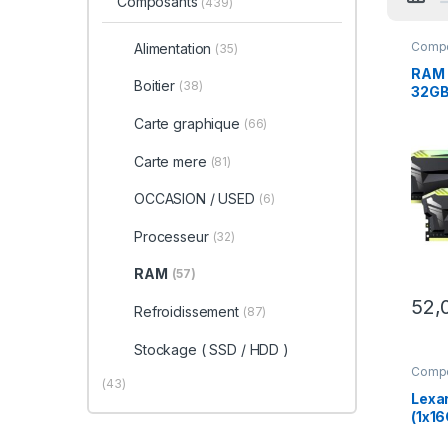
Composants
(439)
Comp
Alimentation
(35)
RAM 
Boitier
(38)
32GB
RAM 
Carte graphique
(66)
Carte mere
(81)
OCCASION / USED
(6)
Processeur
(32)
RAM
(57)
52,
Refroidissement
(87)
Stockage ( SSD / HDD )
Comp
(43)
Lexa
(1x1
MHz 