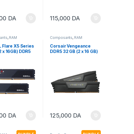
000
DA
115,000
DA
ants
,
RAM
Composants
,
RAM
 Flare X5 Series
Corsair Vengeance
2 x 16GB) DDR5
DDR5 32 GB (2 x 16 GB)
MHZ CL36 AMD
6000 MHz CL36 – Black
( INTEL XMP / AMD
EXPO )
000
DA
125,000
DA