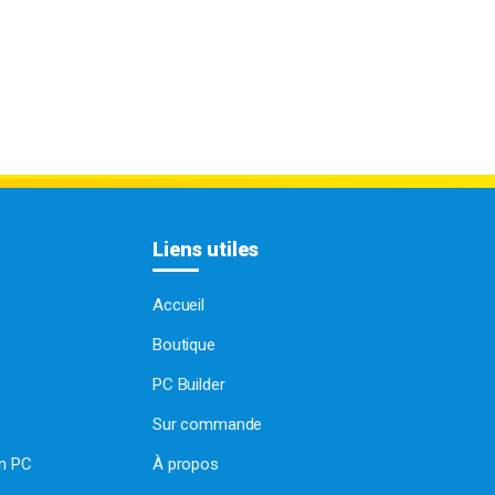
Liens utiles
Accueil
Boutique
PC Builder
Sur commande
on PC
À propos