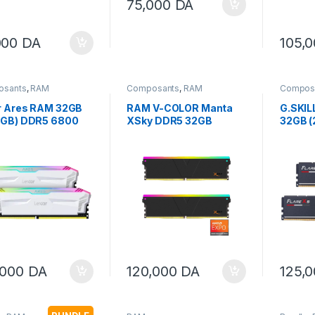
75,000
DA
000
DA
105,
osants
,
RAM
Composants
,
RAM
Compos
r Ares RAM 32GB
RAM V-COLOR Manta
G.SKILL
6GB) DDR5 6800
XSky DDR5 32GB
32GB (
 CL34 CAS
(2x16GB) 6000MHz
6000 
cy Support Intel
CL30 SK Hynix IC RGB
EXPO
3.0 and AMD
AMD EXPO
, White
,000
DA
120,000
DA
125,