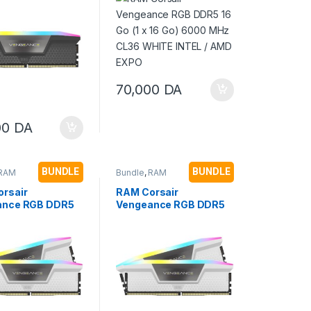
XPO INTEL
MHz CL36 WHITE INTEL
/ AMD EXPO
70,000
DA
00
DA
BUNDLE
BUNDLE
RAM
Bundle
,
RAM
rsair
RAM Corsair
ance RGB DDR5
Vengeance RGB DDR5
2 x 16 Go) 6000
32 Go (2 x 16 Go) 6400
L36 en
MHz CL36 Blanc en
uration XMP
configuration