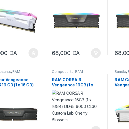
EXPO, White
MHz CL38 Intel XMP /
AMD E
AMD Expo
000
DA
68,000
DA
68,0
osants
,
RAM
Composants
,
RAM
Bundle
,
air Vengeance
RAM CORSAIR
RAM Co
16 GB (1 x 16 GB)
Vengeance 16GB (1 x
Venge
 MHz CL36 – Black
16GB) DDR5 6000 CL30
32 Go (
TEL XMP / AMD
Custom Lab Cherry
MHz C
 )
Blossom
config