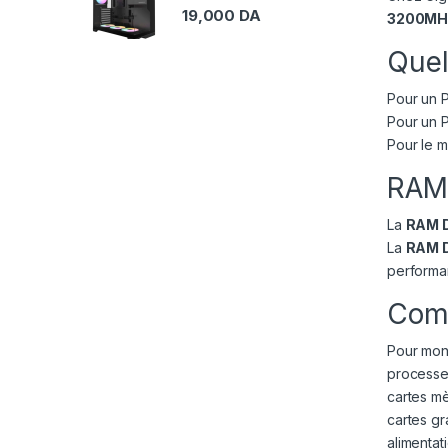
19,000
DA
3200MH
Quel
Pour un 
Pour un P
Pour le m
RAM
La
RAM 
La
RAM 
performan
Comp
Pour mont
processe
cartes m
cartes g
alimentat