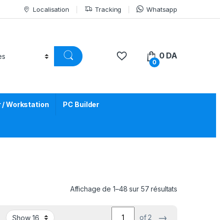
Localisation
Tracking
Whatsapp
0
DA
0
/ Workstation
PC Builder
Trié par prix 
Affichage de 1–48 sur 57 résultats
→
of 2