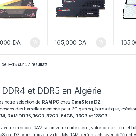
,000
DA
165,000
DA
165,
Trié par prix croissant
 de 1–48 sur 57 résultats
DDR4 et DDR5 en Algérie
z notre sélection de
RAM PC
chez
GigaStore DZ
.
posons des barrettes mémoire pour PC gaming, bureautique, création
4, RAM DDR5, 16GB, 32GB, 64GB, 96GB et 128GB
.
z votre mémoire RAM selon votre carte mère, votre processeur et l’uti
aStore DZ, vous trouverez des kits RAM performants avec différen