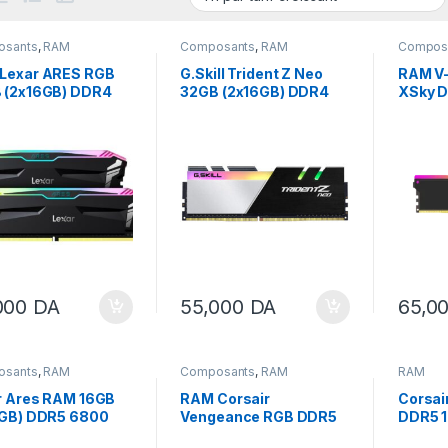
osants
,
RAM
Composants
,
RAM
Compos
Lexar ARES RGB
G.Skill Trident Z Neo
RAM V
 (2x16GB) DDR4
32GB (2x16GB) DDR4
XSky 
3600MT/s CL18
3600MHz CL16 / SANS
(1x16
CARTON
CL30 S
AMD E
000
DA
55,000
DA
65,0
osants
,
RAM
Composants
,
RAM
RAM
r Ares RAM 16GB
RAM Corsair
Corsai
6GB) DDR5 6800
Vengeance RGB DDR5
DDR5 16
CL34 XMP 3.0 and
16Go (1 x 16 Go) 6000
6000 M