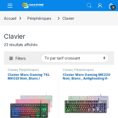
Skip to navigation
Skip to content
0
Accueil
Périphériques
Clavier
Clavier
Trié par prix croissant
23 résultats affichés
Filters
Clavier
,
Périphériques
Clavier
,
Périphériques
Clavier Mars Gaming TKL
Clavier Mars Gaming MK220
MK023 Noir, Blanc /
Noir, Blanc , Antighosting H-
Membrane technologie H-
Mech, FRGB Rainbow et Halo
Mech RED
/ Membrane