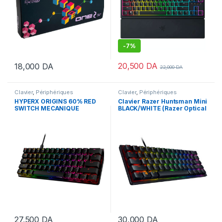
-
7%
20,500
DA
18,000
DA
22,000
DA
Clavier
,
Périphériques
Clavier
,
Périphériques
HYPERX ORIGINS 60% RED
Clavier Razer Huntsman Mini
SWITCH MECANIQUE
BLACK/WHITE (Razer Optical
Purple)
27,500
DA
30,000
DA