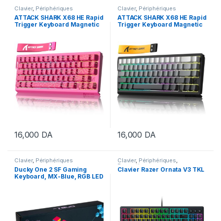
Clavier
,
Périphériques
Clavier
,
Périphériques
ATTACK SHARK X68 HE Rapid
ATTACK SHARK X68 HE Rapid
Trigger Keyboard Magnetic
Trigger Keyboard Magnetic
Switch Red Rose Contour
Switch Moonlight
16,000
DA
16,000
DA
Clavier
,
Périphériques
Clavier
,
Périphériques
,
Promotion
Ducky One 2 SF Gaming
Clavier Razer Ornata V3 TKL
Keyboard, MX-Blue, RGB LED
– WHITE ( AZERTY ) OPEN
BOX