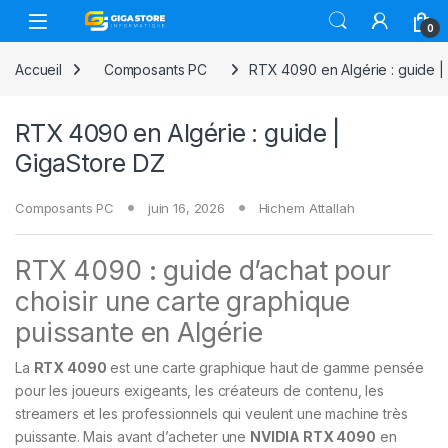
Skip to navigation
Skip to content
0
Accueil
Composants PC
RTX 4090 en Algérie : guide |
RTX 4090 en Algérie : guide |
GigaStore DZ
Composants PC
juin 16, 2026
Hichem Attallah
RTX 4090 : guide d’achat pour
choisir une carte graphique
puissante en Algérie
La
RTX 4090
est une carte graphique haut de gamme pensée
pour les joueurs exigeants, les créateurs de contenu, les
streamers et les professionnels qui veulent une machine très
puissante. Mais avant d’acheter une
NVIDIA RTX 4090
en