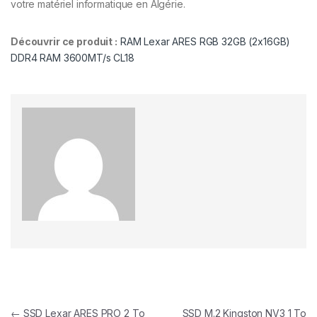
votre matériel informatique en Algérie.
Découvrir ce produit :
RAM Lexar ARES RGB 32GB (2x16GB)
DDR4 RAM 3600MT/s CL18
Navigation de l’article
←
SSD Lexar ARES PRO 2 To
SSD M.2 Kingston NV3 1 To