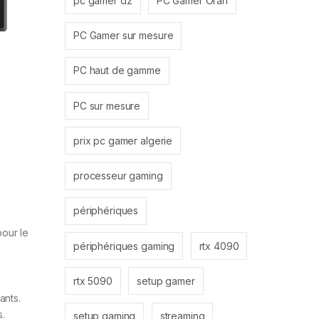
pc gamer dz
PC Gamer Oran
PC Gamer sur mesure
PC haut de gamme
PC sur mesure
prix pc gamer algerie
processeur gaming
périphériques
our le
périphériques gaming
rtx 4090
rtx 5090
setup gamer
ants.
s.
setup gaming
streaming