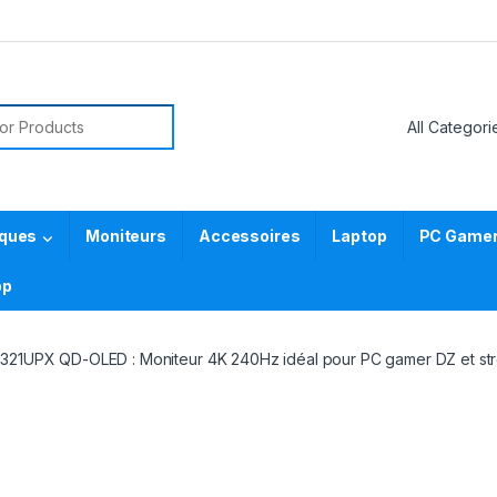
or:
iques
Moniteurs
Accessoires
Laptop
PC Gamer 
pp
321UPX QD-OLED : Moniteur 4K 240Hz idéal pour PC gamer DZ et st