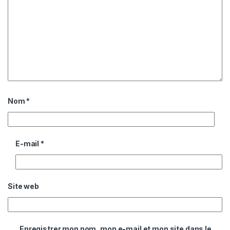
Nom
*
E-mail
*
Site web
Enregistrer mon nom, mon e-mail et mon site dans le