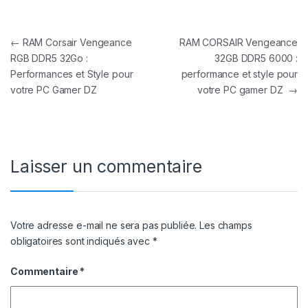
Navigation de l’article
←
RAM Corsair Vengeance
RAM CORSAIR Vengeance
RGB DDR5 32Go :
32GB DDR5 6000 :
Performances et Style pour
performance et style pour
votre PC Gamer DZ
votre PC gamer DZ
→
Laisser un commentaire
Votre adresse e-mail ne sera pas publiée.
Les champs
obligatoires sont indiqués avec
*
Commentaire
*