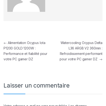
Navigation de l’article
←
Alimentation Ocypus Iota
Watercooling Ocypus Delta
P1200 GOLD 1200W :
L36 ARGB V2 360mm :
Performance et fiabilité pour
Refroidissement performant
votre PC gamer DZ
pour votre PC gamer DZ
→
Laisser un commentaire
Votre adresse e-mail ne sera pas publiée.
Les champs