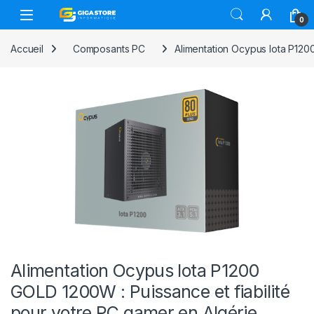
Skip to navigation
Skip to content
0
Accueil
Composants PC
Alimentation Ocypus Iota P120
Alimentation Ocypus Iota P1200
GOLD 1200W : Puissance et fiabilité
pour votre PC gamer en Algérie