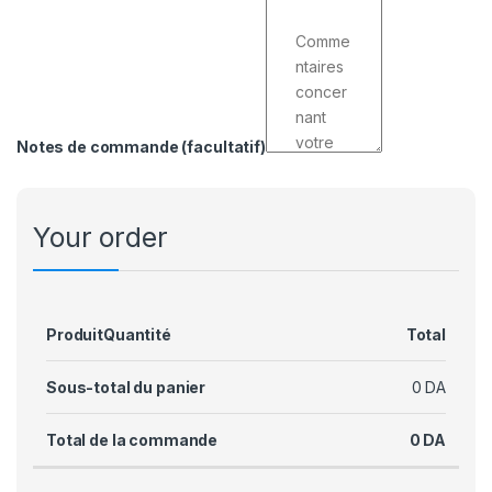
Notes de commande
(facultatif)
Your order
Produit
Quantité
Total
Sous-total du panier
0
DA
Total de la commande
0
DA