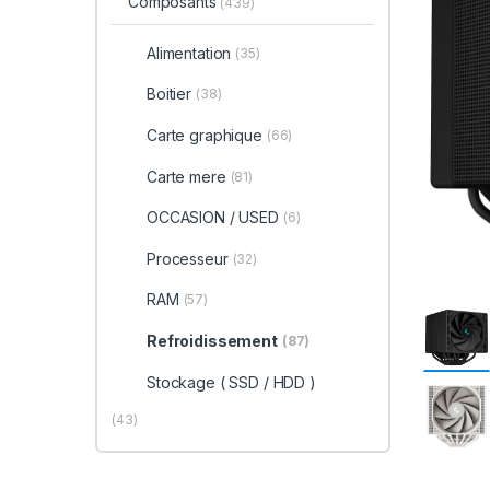
Composants
(439)
Alimentation
(35)
Boitier
(38)
Carte graphique
(66)
Carte mere
(81)
OCCASION / USED
(6)
Processeur
(32)
RAM
(57)
Refroidissement
(87)
Stockage ( SSD / HDD )
(43)