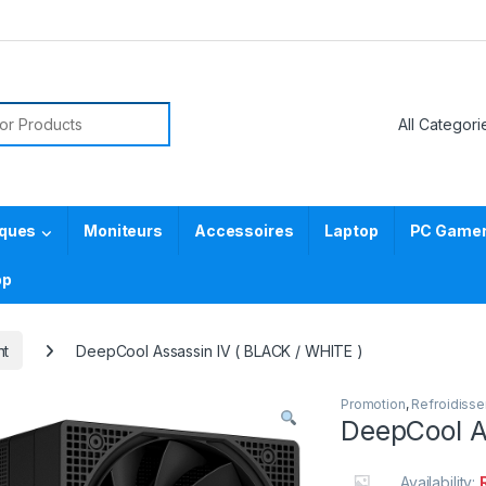
or:
iques
Moniteurs
Accessoires
Laptop
PC Gamer 
pp
nt
DeepCool Assassin IV ( BLACK / WHITE )
Promotion
,
Refroidiss
DeepCool A
Availability: