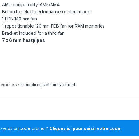
AMD compatibility: AM5/AM4
Button to select performance or silent mode
1 FDB 140 mm fan
1 repositionable 120 mm FDB fan for RAM memories
Bracket included for a third fan
7 x 6 mm heatpipes
égories :
Promotion
,
Refroidissement
z-vous un code promo ?
Cliquez ici pour saisir votre code