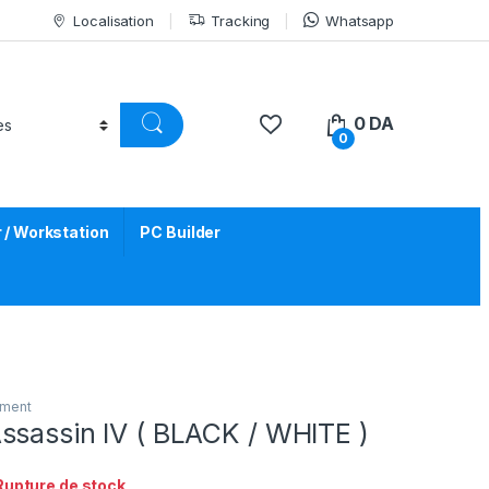
Localisation
Tracking
Whatsapp
0
DA
0
/ Workstation
PC Builder
ement
ssassin IV ( BLACK / WHITE )
Rupture de stock