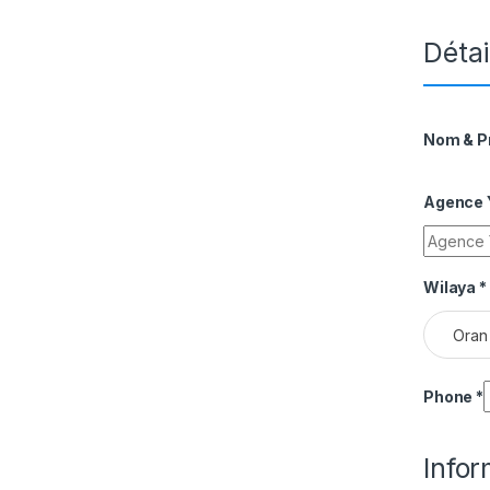
Détai
Nom & 
Agence Y
Wilaya
*
Oran
Phone
*
Info