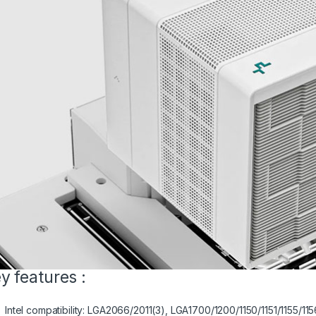
y features :
Intel compatibility: LGA2066/2011(3), LGA1700/1200/1150/1151/1155/115