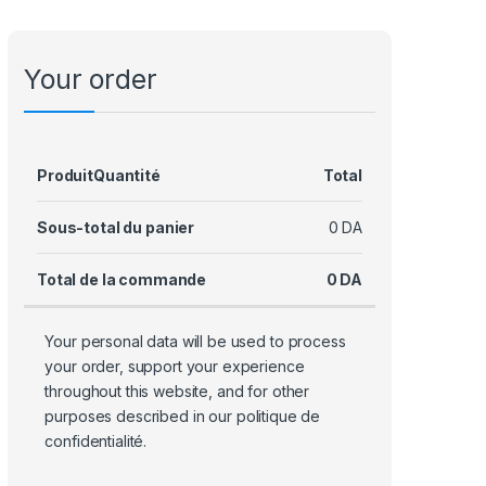
Your order
Produit
Quantité
Total
Sous-total du panier
0
DA
Total de la commande
0
DA
Your personal data will be used to process
your order, support your experience
throughout this website, and for other
purposes described in our
politique de
confidentialité
.