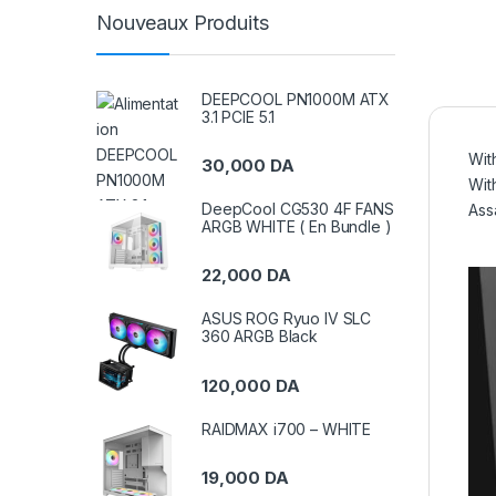
Nouveaux Produits
DEEPCOOL PN1000M ATX
3.1 PCIE 5.1
Wit
30,000
DA
Wit
DeepCool CG530 4F FANS
Ass
ARGB WHITE ( En Bundle )
22,000
DA
ASUS ROG Ryuo IV SLC
360 ARGB Black
120,000
DA
RAIDMAX i700 – WHITE
19,000
DA