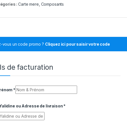
égories :
Carte mere
,
Composants
z-vous un code promo ?
Cliquez ici pour saisir votre code
ls de facturation
Prénom
*
alidine ou Adresse de livraison
*