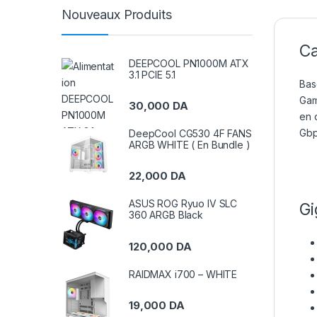
Nouveaux Produits
Ca
DEEPCOOL PN1000M ATX
3.1 PCIE 5.1
Bas
Gam
30,000
DA
en 
Gbp
DeepCool CG530 4F FANS
ARGB WHITE ( En Bundle )
22,000
DA
ASUS ROG Ryuo IV SLC
Gi
360 ARGB Black
120,000
DA
RAIDMAX i700 – WHITE
19,000
DA