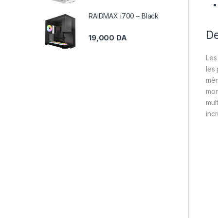
RAIDMAX i700 – Black
De
19,000
DA
Les
les
mêm
mon
mul
inc