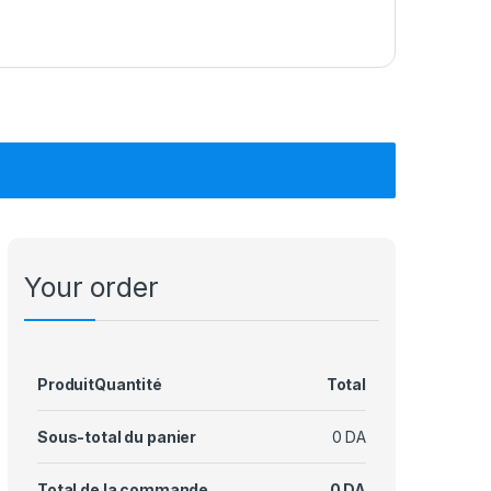
Your order
Produit
Quantité
Total
Sous-total du panier
0
DA
Total de la commande
0
DA