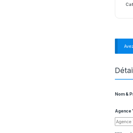
Cat
Ave
Détai
Nom & 
Agence Y