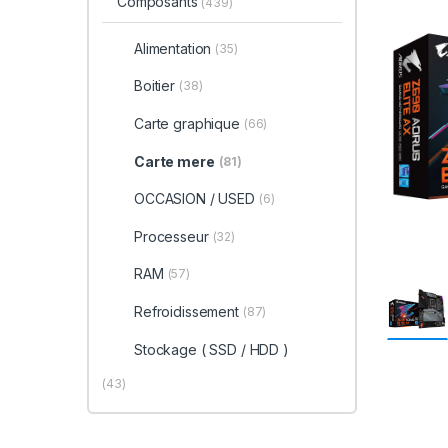
Composants
(439)
Alimentation
(35)
Boitier
(38)
Carte graphique
(66)
Carte mere
(81)
OCCASION / USED
(6)
Processeur
(32)
RAM
(57)
Refroidissement
(87)
Stockage ( SSD / HDD )
(43)