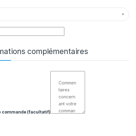
rmations complémentaires
de commande
(facultatif)