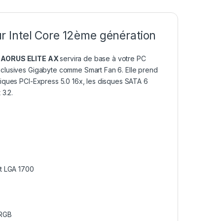
 Intel Core 12ème génération
 AORUS ELITE AX
servira de base à votre PC
xclusives Gigabyte comme Smart Fan 6. Elle prend
iques PCI-Express 5.0 16x, les disques SATA 6
 3.2.
t LGA 1700
 RGB