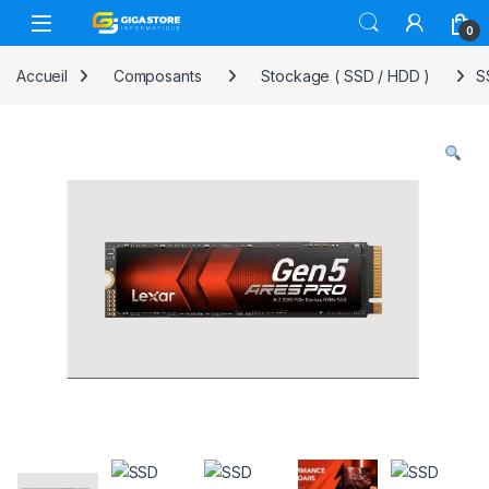
Skip to navigation
Skip to content
0
Accueil
Composants
Stockage ( SSD / HDD )
S