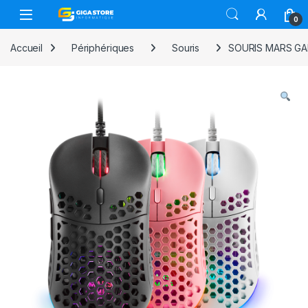
Skip to navigation
Skip to content
0
Accueil
Périphériques
Souris
SOURIS MARS GAM