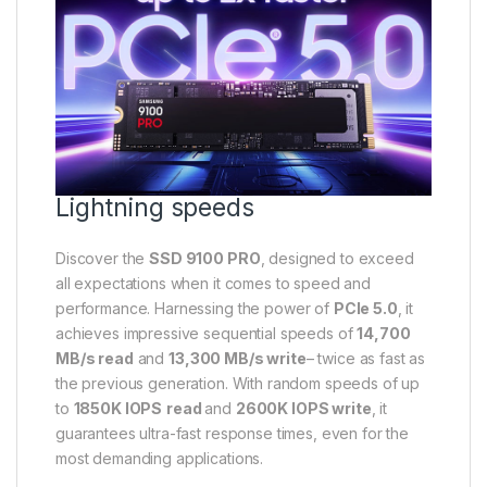
Lightning speeds
Discover the
SSD 9100 PRO
, designed to exceed
all expectations when it comes to speed and
performance. Harnessing the power of
PCIe 5.0
, it
achieves impressive sequential speeds of
14,700
MB/s read
and
13,300 MB/s write
– twice as fast as
the previous generation. With random speeds of up
to
1850K IOPS
read
and
2600K IOPS write
, it
guarantees ultra-fast response times, even for the
most demanding applications.