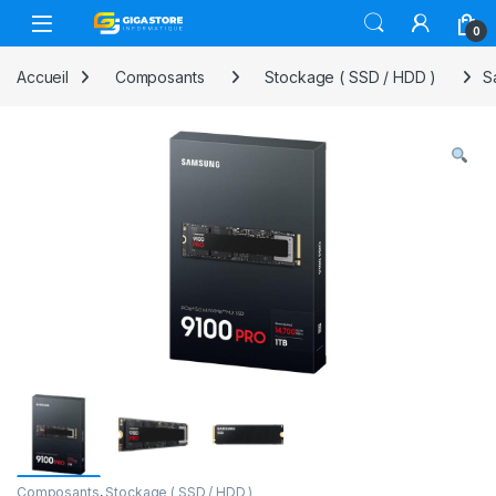
Skip to navigation
Skip to content
0
Accueil
Composants
Stockage ( SSD / HDD )
S
Composants
,
Stockage ( SSD / HDD )