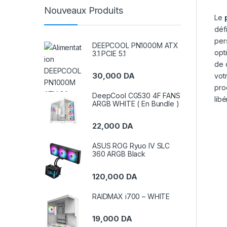
Nouveaux Produits
Le
déf
per
DEEPCOOL PN1000M ATX
opt
3.1 PCIE 5.1
de 
30,000
DA
vot
pro
DeepCool CG530 4F FANS
lib
ARGB WHITE ( En Bundle )
22,000
DA
ASUS ROG Ryuo IV SLC
360 ARGB Black
120,000
DA
RAIDMAX i700 – WHITE
19,000
DA