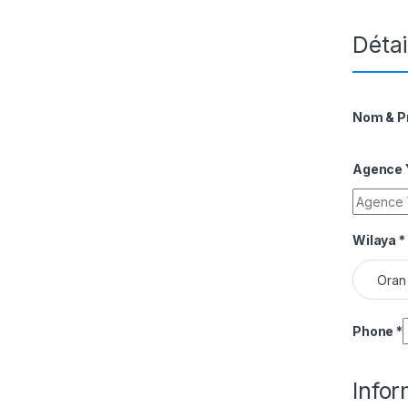
Détai
Nom & 
Agence Y
Wilaya
*
Oran
Phone
*
Info