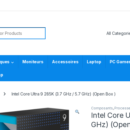
or:
iques
Moniteurs
Accessoires
Laptop
PC Gamer 
pp
Intel Core Ultra 9 285K (3.7 GHz / 5.7 GHz) (Open Box )
Composants
,
Processe
Intel Core 
GHz) (Open