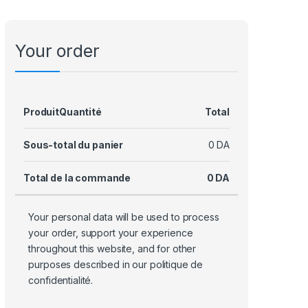
Your order
Produit
Quantité
Total
Sous-total du panier
0
DA
Total de la commande
0
DA
Your personal data will be used to process
your order, support your experience
throughout this website, and for other
purposes described in our
politique de
confidentialité
.