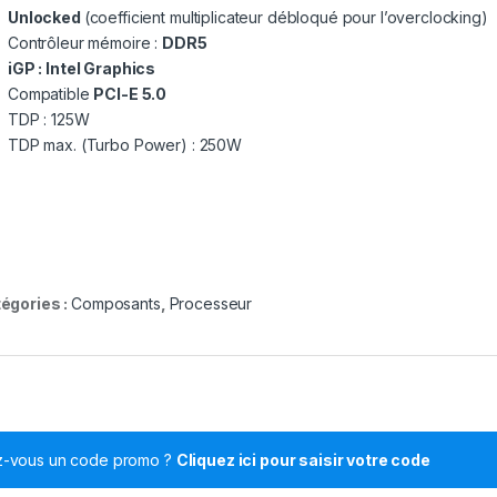
Unlocked
(coefficient multiplicateur débloqué pour l’overclocking)
Contrôleur mémoire :
DDR5
iGP : Intel Graphics
Compatible
PCI-E 5.0
TDP : 125W
TDP max. (Turbo Power) : 250W
égories :
Composants
,
Processeur
z-vous un code promo ?
Cliquez ici pour saisir votre code