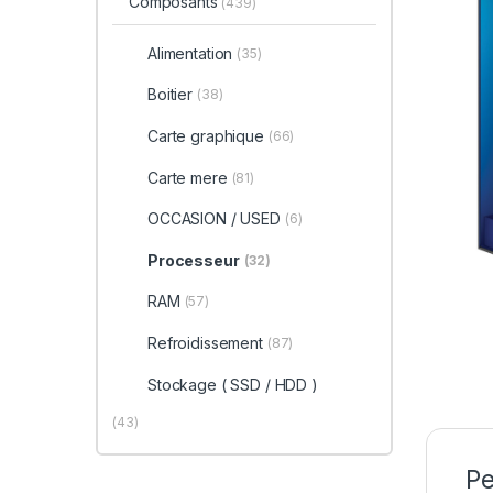
Composants
(439)
Alimentation
(35)
Boitier
(38)
Carte graphique
(66)
Carte mere
(81)
OCCASION / USED
(6)
Processeur
(32)
RAM
(57)
Refroidissement
(87)
Stockage ( SSD / HDD )
(43)
Pe