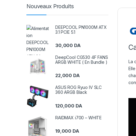
Nouveaux Produits
DEEPCOOL PN1000M ATX
3.1 PCIE 5.1
30,000
DA
Ca
DeepCool CG530 4F FANS
La 
ARGB WHITE ( En Bundle )
Ell
22,000
DA
ch
con
ASUS ROG Ryuo IV SLC
360 ARGB Black
120,000
DA
RAIDMAX i700 – WHITE
19,000
DA