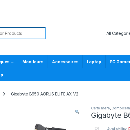
or:
iques
Moniteurs
Accessoires
Laptop
PC Gamer 
pp
Gigabyte B650 AORUS ELITE AX V2
Carte mere
,
Composan
Gigabyte B
Availability: