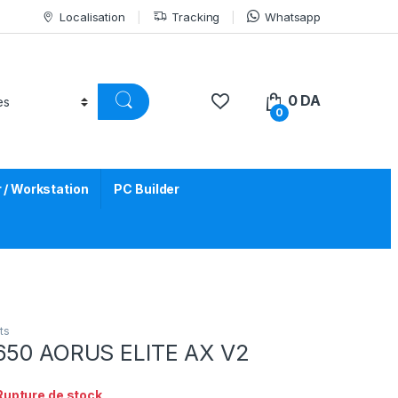
Localisation
Tracking
Whatsapp
0
DA
0
/ Workstation
PC Builder
ts
650 AORUS ELITE AX V2
Rupture de stock