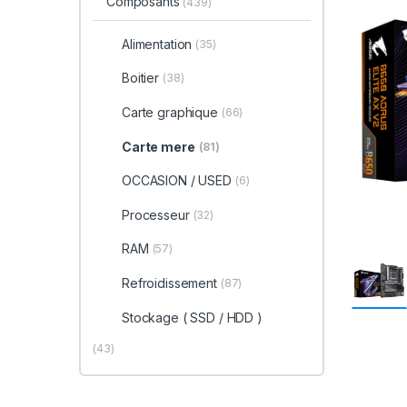
Composants
(439)
Alimentation
(35)
Boitier
(38)
Carte graphique
(66)
Carte mere
(81)
OCCASION / USED
(6)
Processeur
(32)
RAM
(57)
Refroidissement
(87)
Stockage ( SSD / HDD )
(43)