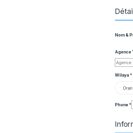
Détai
Nom & 
Agence Y
Wilaya
*
Oran
Phone
*
Info