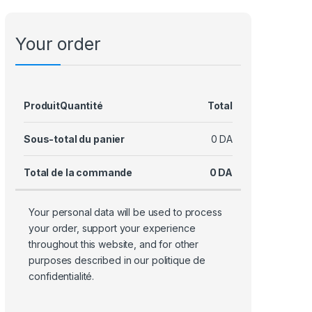
Your order
Produit
Quantité
Total
Sous-total du panier
0
DA
Total de la commande
0
DA
Your personal data will be used to process
your order, support your experience
throughout this website, and for other
purposes described in our
politique de
confidentialité
.