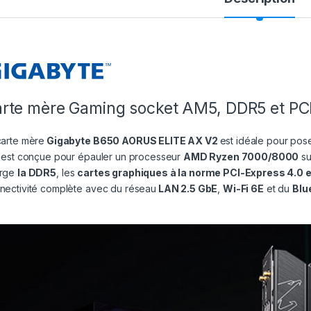
rte mère Gaming socket AM5, DDR5 et PCI
carte mère
Gigabyte B650 AORUS ELITE AX V2
est idéale pour pos
e est conçue pour épauler un processeur
AMD Ryzen 7000/8000
s
arge
la DDR5
, les
cartes graphiques à la norme PCI-Express 4.0 e
nectivité complète avec du réseau
LAN 2.5 GbE
,
Wi-Fi 6E
et du
Blu