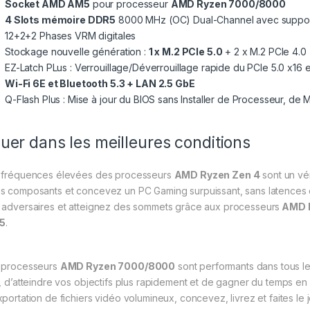
Socket AMD AM5
pour processeur
AMD Ryzen 7000/8000
4 Slots mémoire DDR5
8000 MHz (OC) Dual-Channel avec suppo
12+2+2 Phases VRM digitales
Stockage nouvelle génération :
1 x M.2 PCIe 5.0
+ 2 x M.2 PCIe 4.0
EZ-Latch PLus : Verrouillage/Déverrouillage rapide du PCIe 5.0 x16 
Wi-Fi 6E et Bluetooth 5.3 + LAN 2.5 GbE
Q-Flash Plus : Mise à jour du BIOS sans Installer de Processeur, d
uer dans les meilleures conditions
 fréquences élevées des processeurs
AMD Ryzen Zen 4
sont un vér
s composants et concevez un PC Gaming surpuissant, sans latences et 
 adversaires et atteignez des sommets grâce aux processeurs
AMD 
5
.
 processeurs
AMD Ryzen 7000/8000
sont performants dans tous le
e, d’atteindre vos objectifs plus rapidement et de gagner du temps e
xportation de fichiers vidéo volumineux, concevez, livrez et faites le 