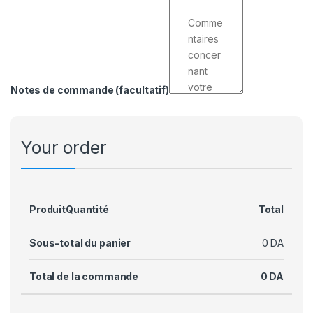
Notes de commande
(facultatif)
Your order
Produit
Quantité
Total
Sous-total du panier
0
DA
Total de la commande
0
DA