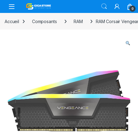
Skip to navigation
Skip to content
0
Accueil
Composants
RAM
RAM Corsair Vengea