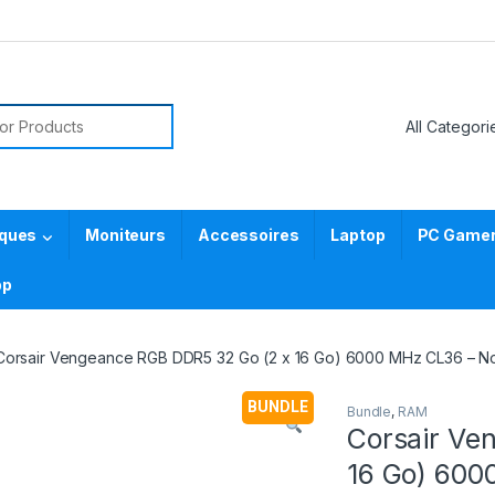
or:
iques
Moniteurs
Accessoires
Laptop
PC Gamer 
pp
Corsair Vengeance RGB DDR5 32 Go (2 x 16 Go) 6000 MHz CL36 – N
BUNDLE
Bundle
,
RAM
Corsair Ve
16 Go) 600