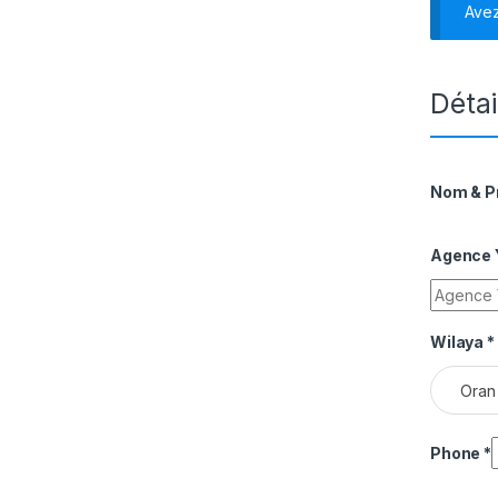
Ave
Détai
Nom & 
Agence Y
Wilaya
*
Oran
Phone
*