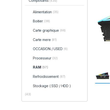
Composants
(439)
Alimentation
(35)
Boitier
(38)
Carte graphique
(66)
Carte mere
(81)
OCCASION / USED
(6)
Processeur
(32)
RAM
(57)
Refroidissement
(87)
Stockage ( SSD / HDD )
(43)