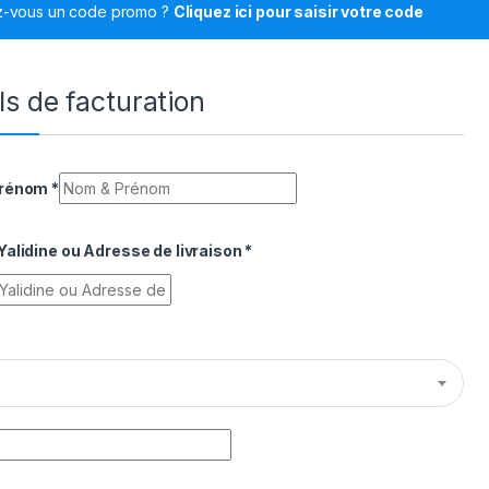
z-vous un code promo ?
Cliquez ici pour saisir votre code
ls de facturation
Prénom
*
alidine ou Adresse de livraison
*