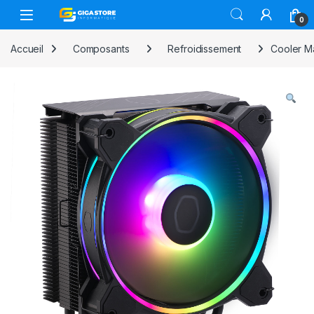
Skip to navigation
Skip to content
0
Accueil
Composants
Refroidissement
Cooler Ma