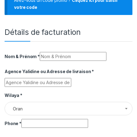
Avez-vous un code promo ?
Cliquez ici pour saisir
votre code
Détails de facturation
Nom & Prénom
*
Agence Yalidine ou Adresse de livraison
*
Wilaya
*
Oran
Phone
*