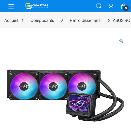
Skip to navigation
Skip to content
0
Accueil
Composants
Refroidissement
ASUS ROG