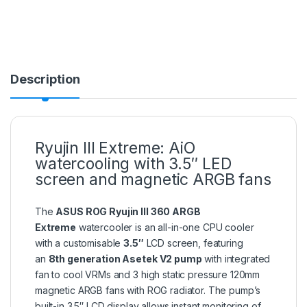
Description
Ryujin III Extreme: AiO
watercooling with 3.5″ LED
screen and magnetic ARGB fans
The
ASUS ROG Ryujin III 360 ARGB
Extreme
watercooler is an all-in-one CPU cooler
with a customisable
3.5″
LCD screen, featuring
an
8th generation Asetek V2 pump
with integrated
fan to cool VRMs and 3 high static pressure 120mm
magnetic ARGB fans with ROG radiator. The pump’s
built-in 3.5″ LCD display allows instant monitoring of