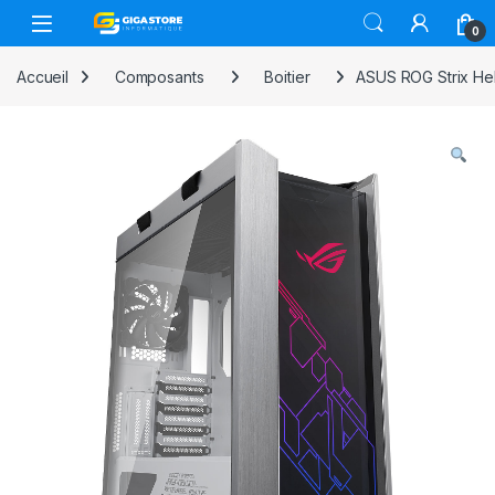
Skip to navigation
Skip to content
0
Accueil
Composants
Boitier
ASUS ROG Strix Hel