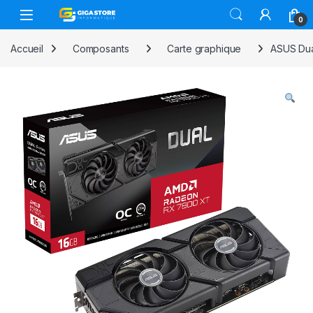
Skip to navigation
Skip to content
0
Accueil
Composants
Carte graphique
ASUS Du