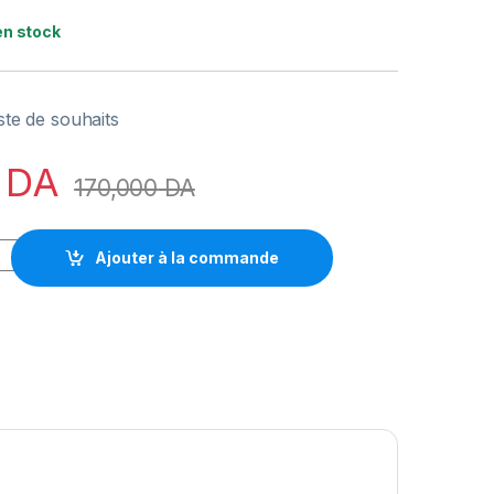
en stock
iste de souhaits
DA
170,000
DA
D (4.3 GHz / 5.7 GHz) En configuration quantity
Ajouter à la commande