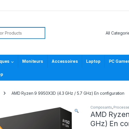
or:
iques
Moniteurs
Accessoires
Laptop
PC Gamer 
pp
AMD Ryzen 9 9950X3D (4.3 GHz / 5.7 GHz) En configuration
Composants
,
Processe
AMD Ryzen 
GHz) En co