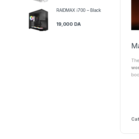
RAIDMAX i700 – Black
19,000
DA
M
Th
wor
boo
Cat