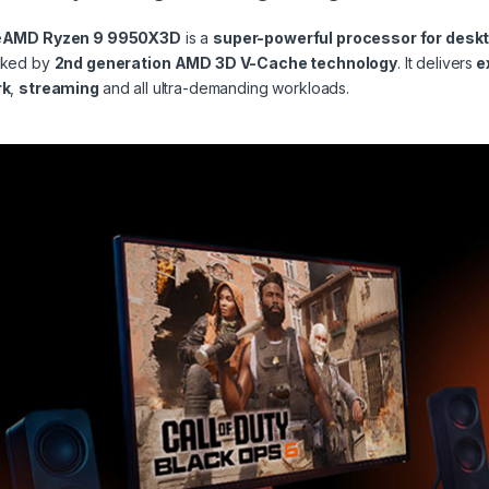
e
AMD Ryzen 9 9950X3D
is a
super-powerful processor for desk
ked by
2nd generation AMD 3D V-Cache technology
. It delivers
e
rk
,
streaming
and all ultra-demanding workloads.