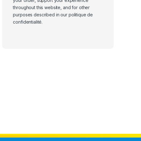
your order, support your experience
throughout this website, and for other
purposes described in our
politique de
confidentialité
.