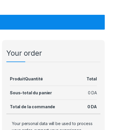
Your order
Produit
Quantité
Total
Sous-total du panier
0
DA
Total de la commande
0
DA
Your personal data will be used to process