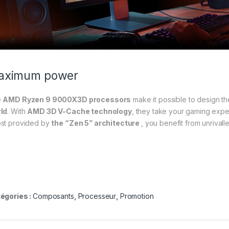
aximum power
e
AMD Ryzen 9 9000X3D processors
make it possible to design t
ld
. With
AMD 3D V-Cache technology
, they take your gaming expe
st provided by
the “Zen 5” architecture
, you benefit from unrivall
égories :
Composants
,
Processeur
,
Promotion