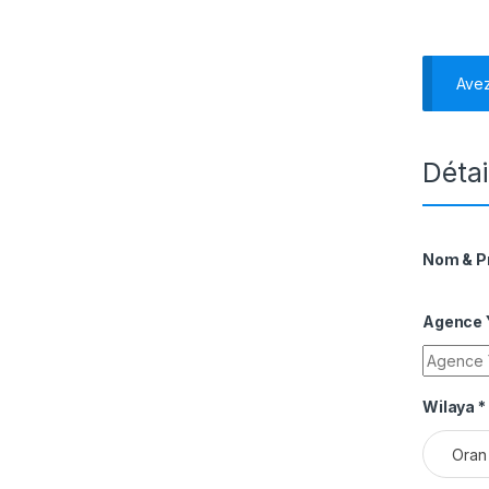
Ave
Détai
Nom & 
Agence Y
Wilaya
*
Oran