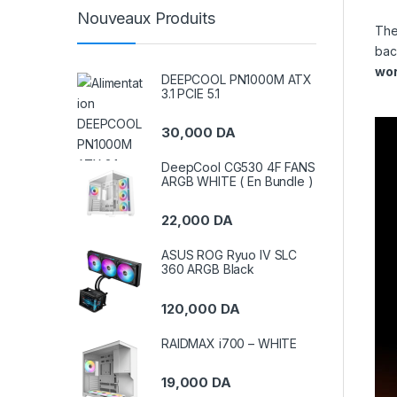
Nouveaux Produits
Th
bac
wo
DEEPCOOL PN1000M ATX
3.1 PCIE 5.1
30,000
DA
DeepCool CG530 4F FANS
ARGB WHITE ( En Bundle )
22,000
DA
ASUS ROG Ryuo IV SLC
360 ARGB Black
120,000
DA
RAIDMAX i700 – WHITE
19,000
DA