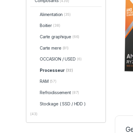
Composants
(439)
Alimentation
(35)
Boitier
(38)
Carte graphique
(66)
Carte mere
(81)
OCCASION / USED
(6)
Processeur
(32)
RAM
(57)
Refroidissement
(87)
Stockage ( SSD / HDD )
(43)
Ge