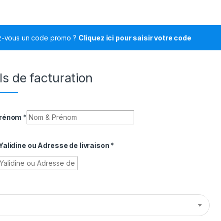
z-vous un code promo ?
Cliquez ici pour saisir votre code
ls de facturation
Prénom
*
alidine ou Adresse de livraison
*