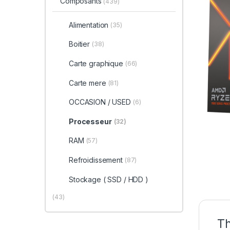
Composants
(439)
Alimentation
(35)
Boitier
(38)
Carte graphique
(66)
Carte mere
(81)
OCCASION / USED
(6)
Processeur
(32)
RAM
(57)
Refroidissement
(87)
Stockage ( SSD / HDD )
(43)
Th