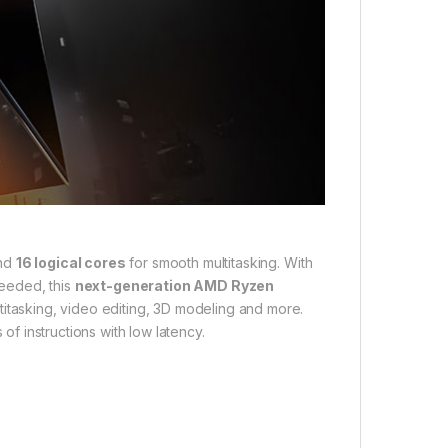
nd
16 logical cores
for smooth multitasking. With
eeded, this
next-generation AMD Ryzen
titasking, video editing, 3D modeling and more.
of instructions with low latency.