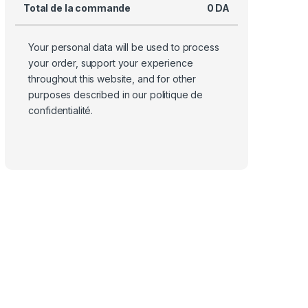
Total de la commande
0
DA
Your personal data will be used to process
your order, support your experience
throughout this website, and for other
purposes described in our
politique de
confidentialité
.