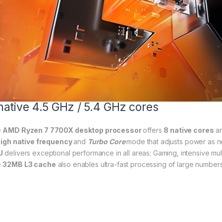
native 4.5 GHz / 5.4 GHz cores
e
AMD Ryzen 7 7700X desktop processor
offers
8 native cores
a
igh native frequency
and
Turbo Core
mode that adjusts power as n
U
delivers exceptional performance in all areas: Gaming, intensive mul
e
32MB L3 cache
also enables ultra-fast processing of large numbers 