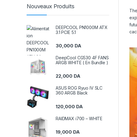
Nouveaux Produits
Th
exp
fut
DEEPCOOL PN1000M ATX
cac
3.1 PCIE 5.1
30,000
DA
DeepCool CG530 4F FANS
ARGB WHITE ( En Bundle )
22,000
DA
ASUS ROG Ryuo IV SLC
360 ARGB Black
120,000
DA
RAIDMAX i700 – WHITE
19,000
DA