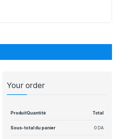
Your order
Produit
Quantité
Total
Sous-total du panier
0
DA