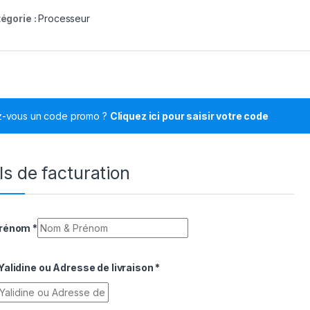
égorie :
Processeur
z-vous un code promo ?
Cliquez ici pour saisir votre code
ls de facturation
Prénom
*
alidine ou Adresse de livraison
*