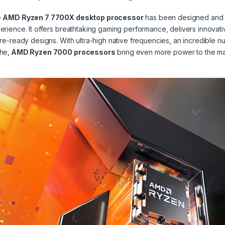
e
AMD Ryzen 7 7700X desktop processor
has been designed and 
erience. It offers breathtaking gaming performance, delivers innovat
ure-ready designs. With ultra-high native frequencies, an incredible 
he,
AMD Ryzen 7000 processors
bring even more power to the mas