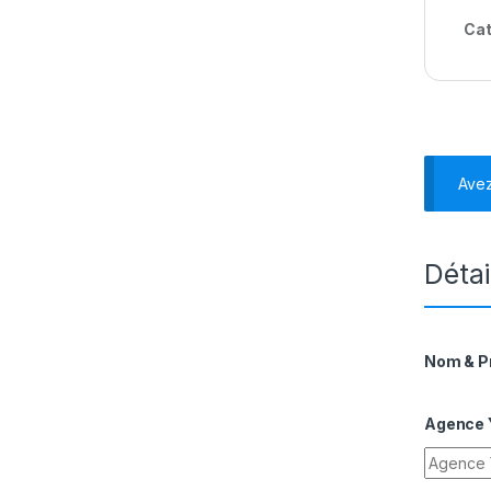
Cat
Ave
Détai
Nom & 
Agence Y