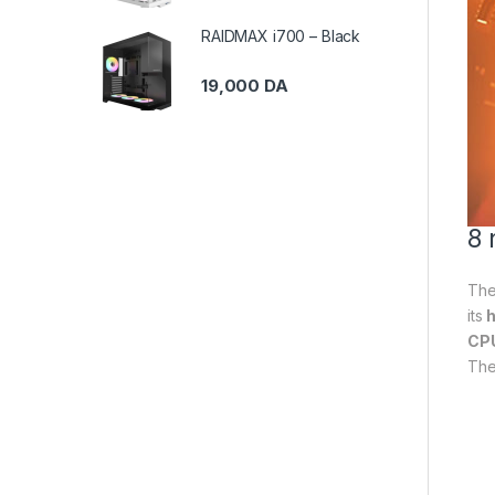
RAIDMAX i700 – Black
19,000
DA
8 
Th
its
h
CP
Th