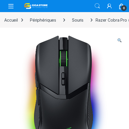
Skip to navigation
Skip to content
0
Accueil
Périphériques
Souris
Razer Cobra Pro 