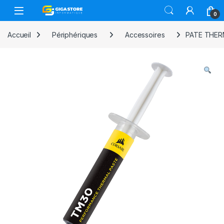
Skip to navigation
Skip to content
0
Accueil
Périphériques
Accessoires
PATE THER