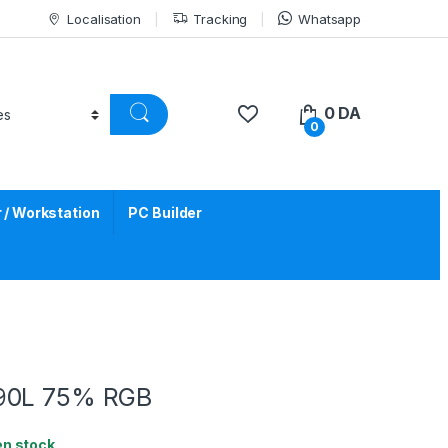
Localisation
Tracking
Whatsapp
0
DA
0
/ Workstation
PC Builder
90L 75% RGB
en stock