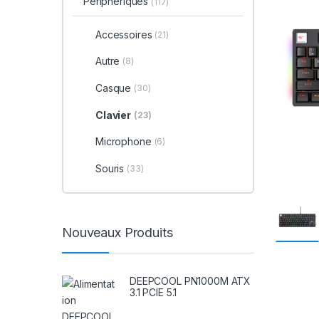
Périphériques
(117)
Accessoires
(21)
Autre
(8)
Casque
(30)
Clavier
(23)
Microphone
(6)
Souris
(33)
Nouveaux Produits
DEEPCOOL PN1000M ATX
3.1 PCIE 5.1