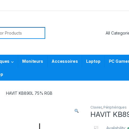
or:
iques
Moniteurs
Accessoires
Laptop
PC Gamer 
pp
HAVIT KB890L 75% RGB
Clavier
,
Périphériques
HAVIT KB8
Availability: