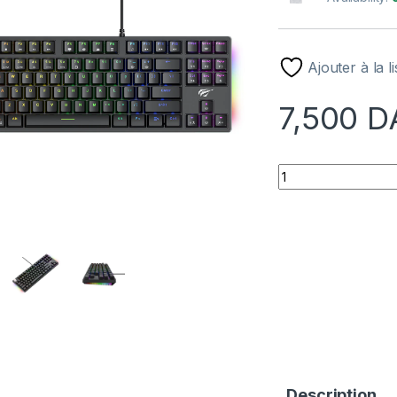
Ajouter à la l
7,500
D
HAVIT KB890L 75%
Description