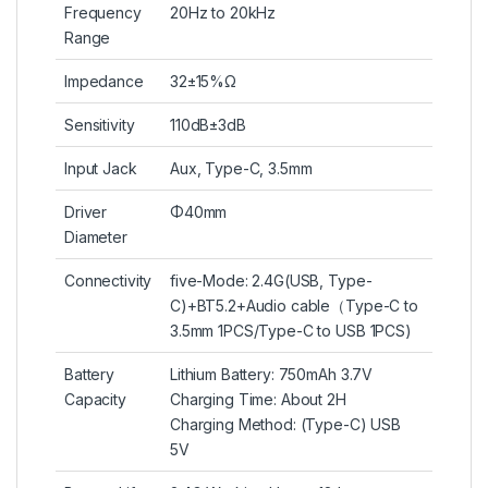
Frequency
20Hz to 20kHz
Range
Impedance
32±15%Ω
Sensitivity
110dB±3dB
Input Jack
Aux, Type-C, 3.5mm
Driver
Φ40mm
Diameter
Connectivity
five-Mode: 2.4G(USB, Type-
C)+BT5.2+Audio cable（Type-C to
3.5mm 1PCS/Type-C to USB 1PCS)
Battery
Lithium Battery: 750mAh 3.7V
Capacity
Charging Time: About 2H
Charging Method: (Type-C) USB
5V