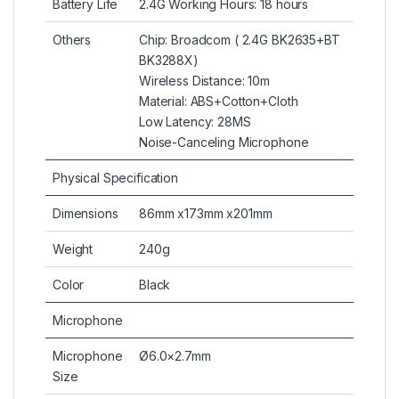
Battery Life
2.4G Working Hours: 18 hours
Others
Chip: Broadcom ( 2.4G BK2635+BT
BK3288X)
Wireless Distance: 10m
Material: ABS+Cotton+Cloth
Low Latency: 28MS
Noise-Canceling Microphone
Physical Specification
Dimensions
86mm x173mm x201mm
Weight
240g
Color
Black
Microphone
Microphone
Ø6.0×2.7mm
Size