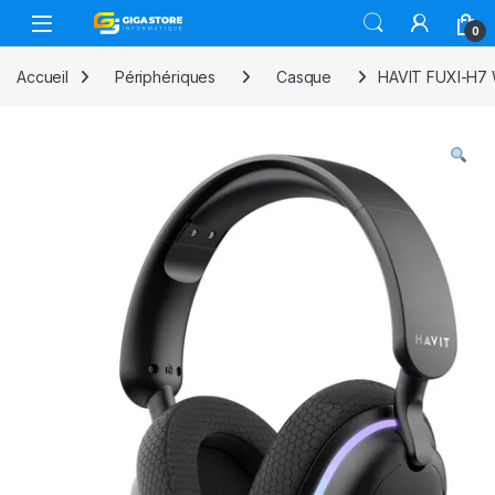
Skip to navigation
Skip to content
0
Accueil
Périphériques
Casque
HAVIT FUXI-H7