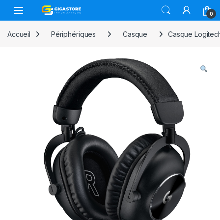
Skip to navigation
Skip to content
0
Accueil
Périphériques
Casque
Casque Logitec