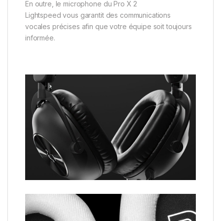
En outre, le microphone du Pro X 2
Lightspeed vous garantit des communications
vocales précises afin que votre équipe soit toujours
informée.