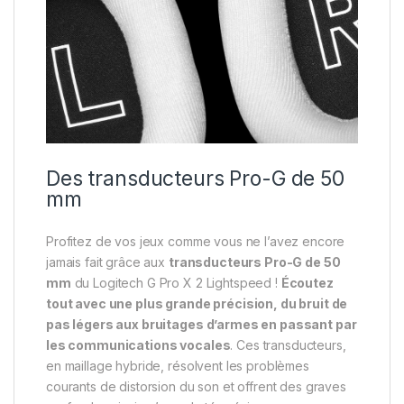
Des transducteurs Pro-G de 50
mm
Profitez de vos jeux comme vous ne l’avez encore
jamais fait grâce aux
transducteurs Pro-G de 50
mm
du Logitech G Pro X 2 Lightspeed !
Écoutez
tout avec une plus grande précision, du bruit de
pas légers aux bruitages d’armes en passant par
les communications vocales
. Ces transducteurs,
en maillage hybride, résolvent les problèmes
courants de distorsion du son et offrent des graves