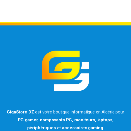
GigaStore DZ
est votre boutique informatique en Algérie pour
PC gamer, composants PC, moniteurs, laptops,
périphériques et accessoires gaming
.