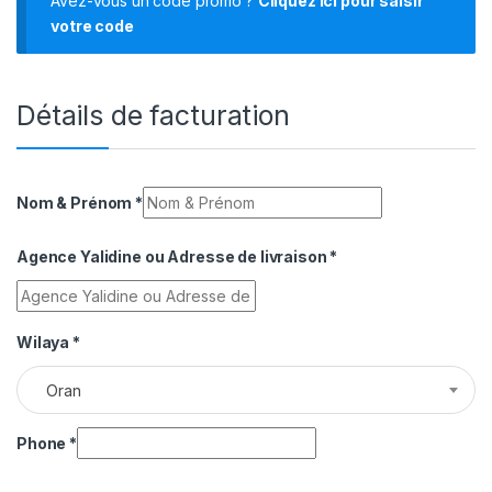
Avez-vous un code promo ?
Cliquez ici pour saisir
votre code
Détails de facturation
Nom & Prénom
*
Agence Yalidine ou Adresse de livraison
*
Wilaya
*
Oran
Phone
*