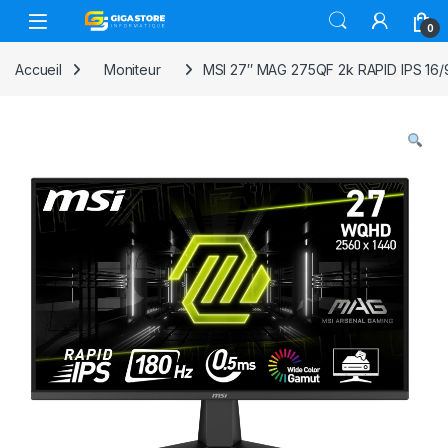
Skip to navigation
Skip to content
0
Accueil
Moniteur
MSI 27″ MAG 275QF 2k RAPID IPS 16/