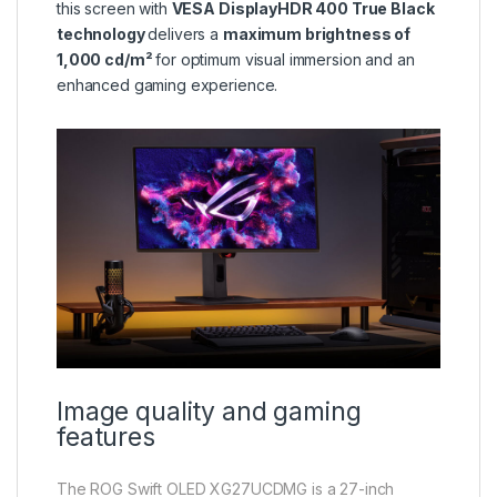
this screen with
VESA
DisplayHDR 400 True Black
technology
delivers a
maximum brightness of
1,000 cd/m²
for optimum visual immersion and an
enhanced gaming experience.
Image quality and gaming
features
The ROG Swift OLED XG27UCDMG is a 27-inch