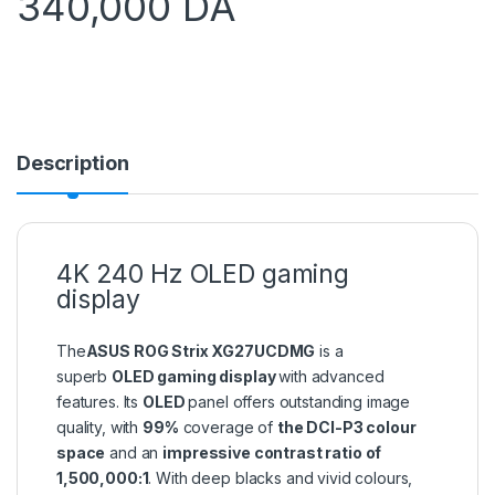
340,000
DA
Description
4K 240 Hz OLED gaming
display
The
ASUS ROG Strix XG27UCDMG
is a
superb
OLED gaming display
with advanced
features. Its
OLED
panel offers outstanding image
quality, with
99%
coverage of
the DCI-P3 colour
space
and an
impressive contrast ratio of
1,500,000:1
. With deep blacks and vivid colours,