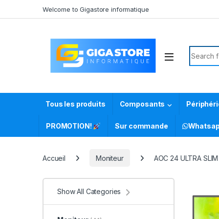
Skip to navigation
Skip to content
Welcome to Gigastore informatique
Search f
Tous les produits
Composants
Périphér
PROMOTION!
Sur commande
Whatsa
Accueil
Moniteur
AOC 24 ULTRA SLIM
Show All Categories