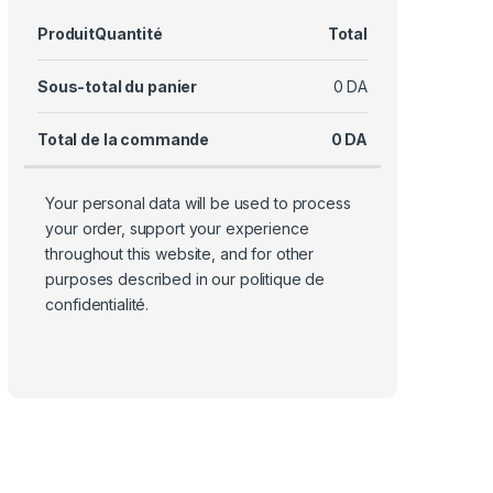
Produit
Quantité
Total
Sous-total du panier
0
DA
Total de la commande
0
DA
Your personal data will be used to process
your order, support your experience
throughout this website, and for other
purposes described in our
politique de
confidentialité
.