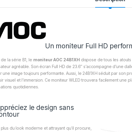
Un moniteur Full HD perfor
 de la série B1, le
moniteur AOC 24B1XH
dispose de tous les atouts
lisateur agréable. Son écran Full HD de 23.6″ s’accompagne d’une dal
r une image toujours performante. Aussi, le 24B1XH séduit par son prof
isir visuel et l’immersion. Ce moniteur WLED trouvera facilement une 
isations quotidiennes.
ppréciez le design sans
ontour
 plus du look moderne et attrayant qu’il procure,