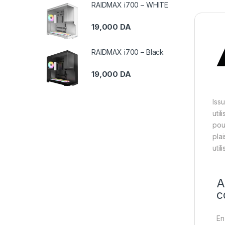
RAIDMAX i700 – WHITE
19,000
DA
RAIDMAX i700 – Black
19,000
DA
Issu
uti
pou
pla
util
A
c
En