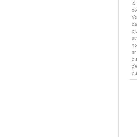
le
co
Vo
da
pl
au
no
an
pu
pe
bu