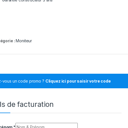
égorie :
Moniteur
z-vous un code promo ?
Cliquez ici pour saisir votre code
ls de facturation
Prénom
*