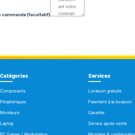
de commande
(facultatif)
Catégories
Services
Composants
Livraison gratuite
Périphériques
Paiement à la livraison
Moniteurs
Garantie
Laptop
Service après-vente
PC Gamer / Workstation
Montage & configurati