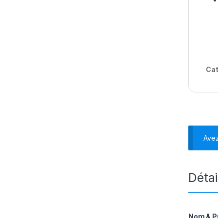
Cat
Ave
Détai
Nom & 