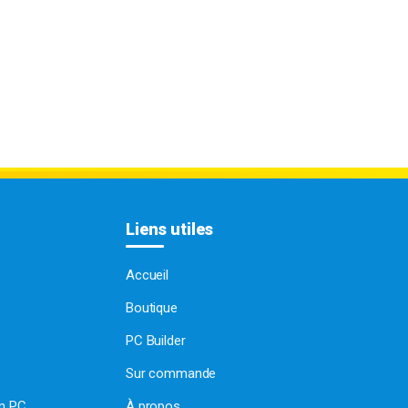
Liens utiles
Accueil
Boutique
PC Builder
Sur commande
on PC
À propos