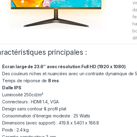
vi
da
fe
ha
bo
di
ractéristiques principales :
Écran large de 23.6″ avec résolution Full HD (1920 x 1080)
Des couleurs riches et nuancées avec un contraste dynamique de 50
Temps de réponse de
8 ms
Dalle IPS
Luminosité 250cd/m²
Connecteurs : HDMI 1.4, VGA
Design sans contour & profil plat
Consommation d’énergie modeste : 25 Watts
Dimensions (avec support) : 419.8 x 540.1 x 186.8
Poids : 2.4 kg
Garantie constructeur 3 ans