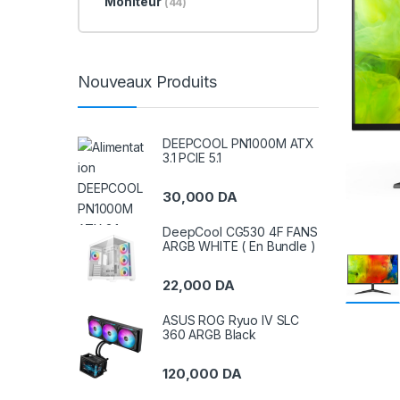
Moniteur
(44)
Nouveaux Produits
DEEPCOOL PN1000M ATX
3.1 PCIE 5.1
30,000
DA
DeepCool CG530 4F FANS
ARGB WHITE ( En Bundle )
22,000
DA
ASUS ROG Ryuo IV SLC
360 ARGB Black
120,000
DA