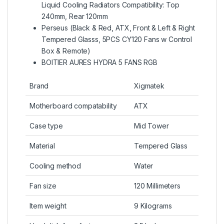
Liquid Cooling Radiators Compatibility: Top
240mm, Rear 120mm
Perseus (Black & Red, ATX, Front & Left & Right
Tempered Glasss, 5PCS CY120 Fans w Control
Box & Remote)
BOITIER AURES HYDRA 5 FANS RGB
Brand
Xigmatek
Motherboard compatability
ATX
Case type
Mid Tower
Material
Tempered Glass
Cooling method
Water
Fan size
120 Millimeters
Item weight
9 Kilograms