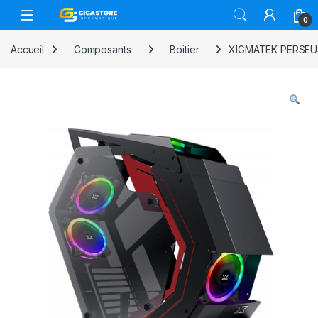
Skip to navigation
Skip to content
0
Accueil
Composants
Boitier
XIGMATEK PERSEUS