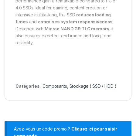
performance gain is remarkable compared to PCIe
4.0 SSDs. Ideal for gaming, content creation or
intensive multitasking, this SSD
reduces loading
times
and
optimises system responsiveness
.
Designed with
Micron NAND G9 TLC memory
, it
also ensures excellent endurance and long-term
reliability.
Catégories :
Composants
,
Stockage ( SSD / HDD )
Avez-vous un code promo ?
Cliquez ici pour saisir
votre code