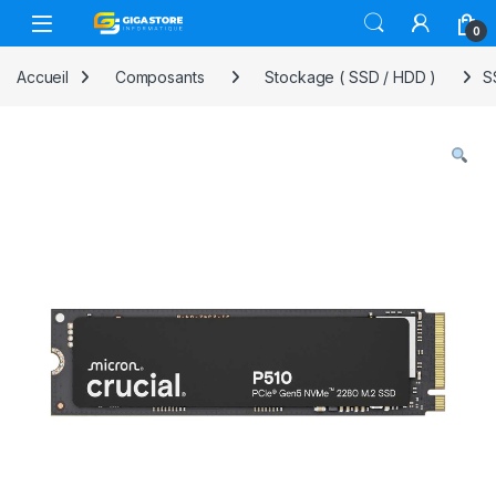
Skip to navigation
Skip to content
0
Accueil
Composants
Stockage ( SSD / HDD )
S