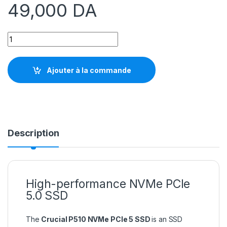
49,000
DA
SSD Crucial P510 1TB NVMe M.2 PCIe 5.0 x4 Gen5, Read/Write
Ajouter à la commande
Description
High-performance NVMe PCIe
5.0 SSD
The
Crucial P510 NVMe PCIe 5 SSD
is an SSD