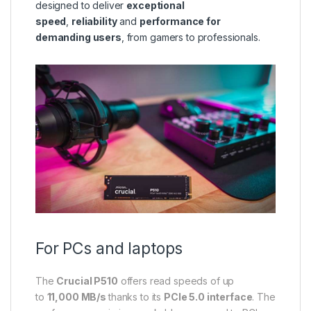
designed to deliver
exceptional
speed
,
reliability
and
performance for
demanding users
, from gamers to professionals.
For PCs and laptops
The
Crucial P510
offers read speeds of up
to
11,000 MB/s
thanks to its
PCIe 5.0 interface
. The