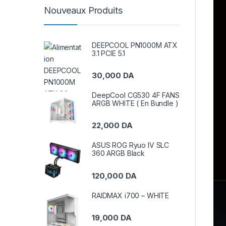
Nouveaux Produits
DEEPCOOL PN1000M ATX
3.1 PCIE 5.1
30,000
DA
DeepCool CG530 4F FANS
ARGB WHITE ( En Bundle )
22,000
DA
ASUS ROG Ryuo IV SLC
360 ARGB Black
120,000
DA
RAIDMAX i700 – WHITE
19,000
DA