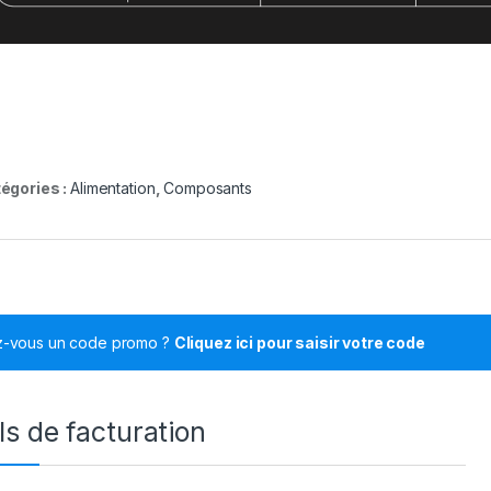
égories :
Alimentation
,
Composants
z-vous un code promo ?
Cliquez ici pour saisir votre code
ls de facturation