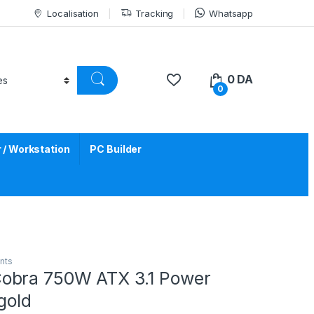
Localisation
Tracking
Whatsapp
0
DA
0
/ Workstation
PC Builder
nts
obra 750W ATX 3.1 Power
gold