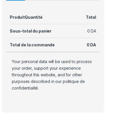
Produit
Quantité
Total
Sous-total du panier
0
DA
Total de la commande
0
DA
Your personal data will be used to process
your order, support your experience
throughout this website, and for other
purposes described in our
politique de
confidentialité
.