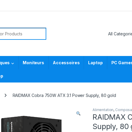
or:
iques
Moniteurs
Accessoires
Laptop
PC Gamer 
pp
RAIDMAX Cobra 750W ATX 3.1 Power Supply, 80 gold
Alimentation
,
Composa
RAIDMAX C
Supply, 80 