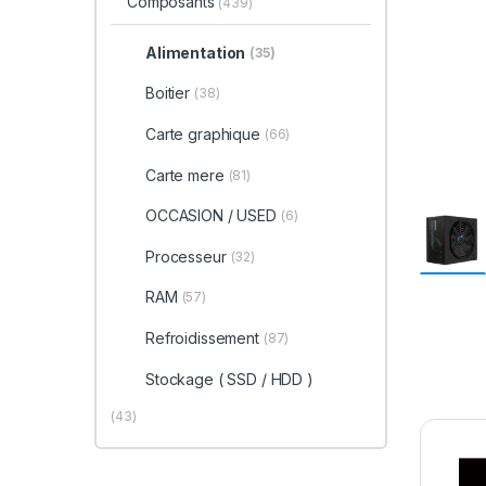
Composants
(439)
Alimentation
(35)
Boitier
(38)
Carte graphique
(66)
Carte mere
(81)
OCCASION / USED
(6)
Processeur
(32)
RAM
(57)
Refroidissement
(87)
Stockage ( SSD / HDD )
(43)