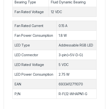
Bearing Type
Fluid Dynamic Bearing
Fan Rated Voltage
12 VDC
Fan Rated Current
0.15 A
Fan Power Consumption
1.8 W
LED Type
Addressable RGB LED
LED Connector
3-pin(+5V-D-G)
LED Rated Voltage
5 VDC
LED Power Consumption
2.75 W
EAN
6933412711070
P/N
R-FL12-WHAPN1-G