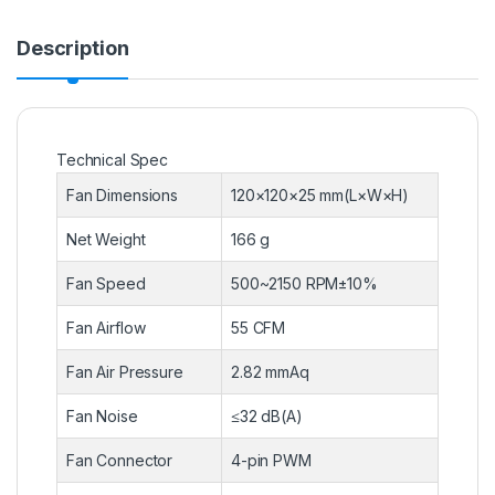
Description
Technical Spec
Fan Dimensions
120×120×25 mm(L×W×H)
Net Weight
166 g
Fan Speed
500~2150 RPM±10%
Fan Airflow
55 CFM
Fan Air Pressure
2.82 mmAq
Fan Noise
≤32 dB(A)
Fan Connector
4-pin PWM