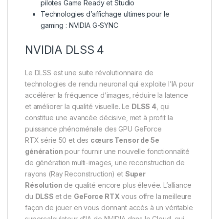
pilotes Game Ready et Studio
Technologies d’affichage ultimes pour le
gaming : NVIDIA G-SYNC
NVIDIA DLSS 4
Le DLSS est une suite révolutionnaire de
technologies de rendu neuronal qui exploite l’IA pour
accélérer la fréquence d’images, réduire la latence
et améliorer la qualité visuelle. ‌Le
DLSS 4
, qui
constitue une avancée décisive, met à profit la
puissance phénoménale des GPU GeForce
RTX série 50 et des
cœurs Tensor de 5e
génération
pour fournir une nouvelle fonctionnalité
de génération multi-images, une reconstruction de
rayons (Ray Reconstruction) et
Super
Résolution
de qualité encore plus élevée. L’alliance
du
DLSS
et de
GeForce RTX
vous offre la meilleure
façon de jouer en vous donnant accès à un véritable
supercalculateur d’IA de NVIDIA dans le Cloud, qui