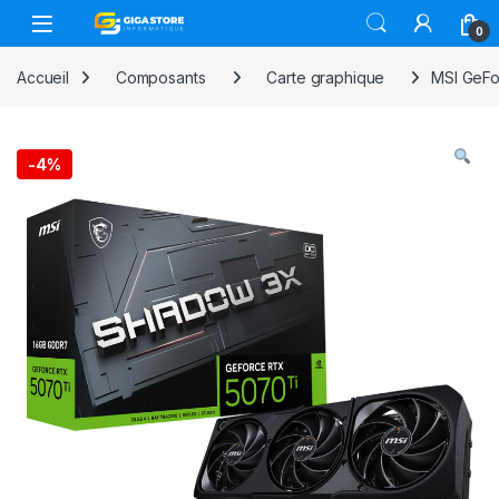
Skip to navigation
Skip to content
0
Accueil
Composants
Carte graphique
MSI GeF
-
4%