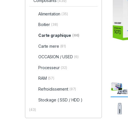
Composants
(439)
Alimentation
(35)
Boitier
(38)
Carte graphique
(66)
Carte mere
(81)
OCCASION / USED
(6)
Processeur
(32)
RAM
(57)
Refroidissement
(87)
Stockage ( SSD / HDD )
(43)