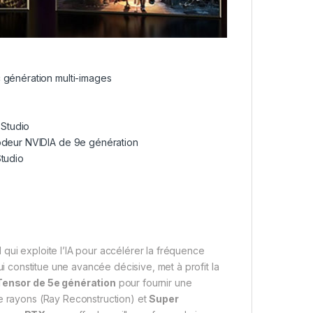
 génération multi-images
 Studio
codeur NVIDIA de 9e génération
Studio
qui exploite l’IA pour accélérer la fréquence
ui constitue une avancée décisive, met à profit la
ensor de 5e génération
pour fournir une
de rayons (Ray Reconstruction) et
Super