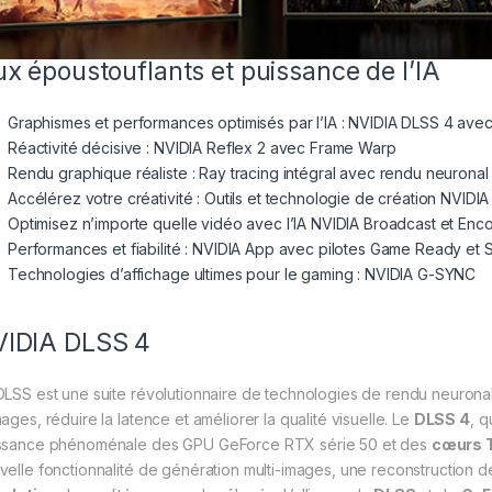
ux époustouflants et puissance de l’IA
Graphismes et performances optimisés par l’IA : NVIDIA DLSS 4 avec
Réactivité décisive : NVIDIA Reflex 2 avec Frame Warp
Rendu graphique réaliste : Ray tracing intégral avec rendu neuronal
Accélérez votre créativité : Outils et technologie de création NVIDIA
Optimisez n’importe quelle vidéo avec l’IA NVIDIA Broadcast et En
Performances et fiabilité : NVIDIA App avec pilotes Game Ready et 
Technologies d’affichage ultimes pour le gaming : NVIDIA G-SYNC
IDIA DLSS 4
DLSS est une suite révolutionnaire de technologies de rendu neuronal 
ages, réduire la latence et améliorer la qualité visuelle. ‌Le
DLSS 4
, q
ssance phénoménale des GPU GeForce RTX série 50 et des
cœurs T
velle fonctionnalité de génération multi-images, une reconstruction 