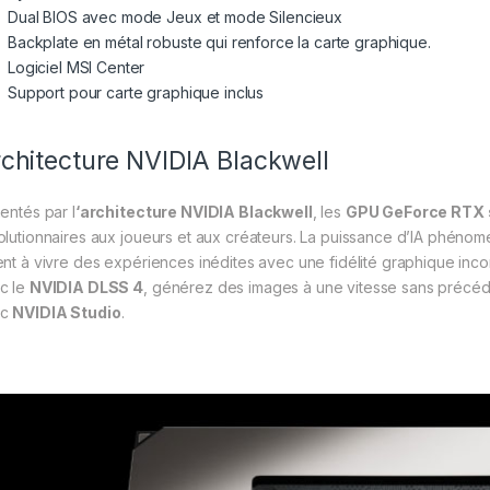
Dual BIOS avec mode Jeux et mode Silencieux
Backplate en métal robuste qui renforce la carte graphique.
Logiciel MSI Center
Support pour carte graphique inclus
chitecture NVIDIA Blackwell
mentés par l
‘architecture NVIDIA Blackwell
, les
GPU GeForce RTX 
olutionnaires aux joueurs et aux créateurs. La puissance d’IA phéno
ent à vivre des expériences inédites avec une fidélité graphique inc
c le
NVIDIA DLSS 4
, générez des images à une vitesse sans précéde
ec
NVIDIA Studio
.