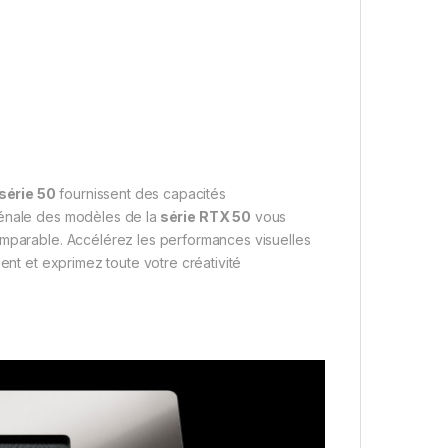
série 50
fournissent des capacités
ménale des modèles de la
série RTX 50
vous
omparable. Accélérez les performances visuelles
nt et exprimez toute votre créativité