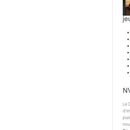
je
NV
Le 
d’im
pui
nou