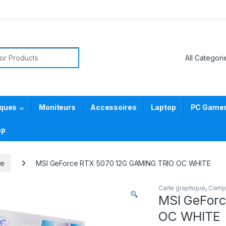
or:
iques
Moniteurs
Accessoires
Laptop
PC Gamer 
pp
ue
MSI GeForce RTX 5070 12G GAMING TRIO OC WHITE
Carte graphique
,
Comp
MSI GeFor
OC WHITE