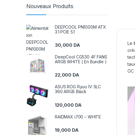
Nouveaux Produits
DEEPCOOL PN1000M ATX
3.1 PCIE 5.1
Le
30,000
DA
cré
DeepCool CG530 4F FANS
tec
ARGB WHITE ( En Bundle )
tau
OC 
22,000
DA
ASUS ROG Ryuo IV SLC
360 ARGB Black
120,000
DA
RAIDMAX i700 – WHITE
19,000
DA