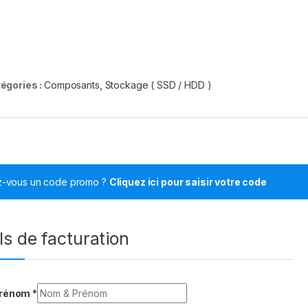
égories :
Composants
,
Stockage ( SSD / HDD )
z-vous un code promo ?
Cliquez ici pour saisir votre code
ls de facturation
Prénom
*