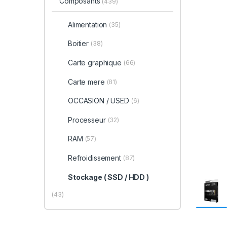
Composants
(439)
Alimentation
(35)
Boitier
(38)
Carte graphique
(66)
Carte mere
(81)
OCCASION / USED
(6)
Processeur
(32)
RAM
(57)
Refroidissement
(87)
Stockage ( SSD / HDD )
(43)