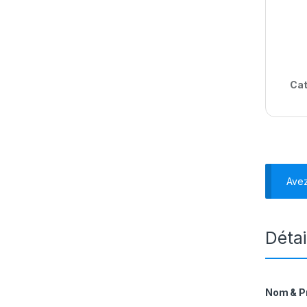
Cat
Ave
Détai
Nom & 