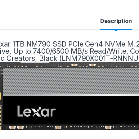
Description
xar 1TB NM790 SSD PCIe Gen4 NVMe M.2 2
ive, Up to 7400/6500 MB/s Read/Write, Co
d Creators, Black (LNM790X001T-RNNNU