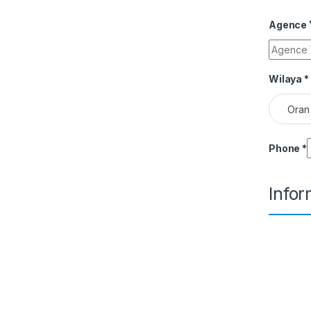
Agence Y
Wilaya
*
Oran
Phone
*
Info