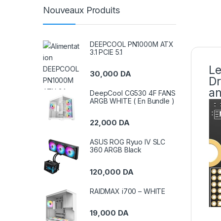
Nouveaux Produits
DEEPCOOL PN1000M ATX
3.1 PCIE 5.1
Le
30,000
DA
Dr
an
DeepCool CG530 4F FANS
ARGB WHITE ( En Bundle )
22,000
DA
ASUS ROG Ryuo IV SLC
360 ARGB Black
120,000
DA
RAIDMAX i700 – WHITE
19,000
DA