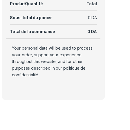
Produit
Quantité
Total
Sous-total du panier
0
DA
Total de la commande
0
DA
Your personal data will be used to process
your order, support your experience
throughout this website, and for other
purposes described in our
politique de
confidentialité
.