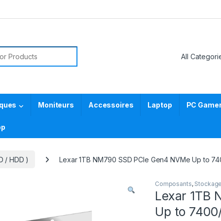
or:
iques
Moniteurs
Accessoires
Laptop
PC Gamer 
pp
D / HDD )
Lexar 1TB NM790 SSD PCIe Gen4 NVMe Up to 740
Composants
,
Stockage
Lexar 1TB
Up to 7400