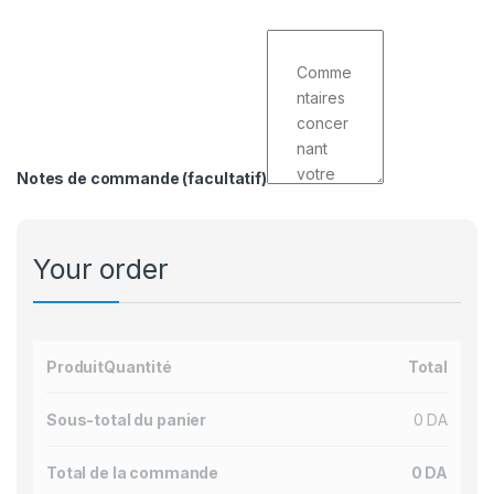
Notes de commande
(facultatif)
Your order
Produit
Quantité
Total
Sous-total du panier
0
DA
Total de la commande
0
DA