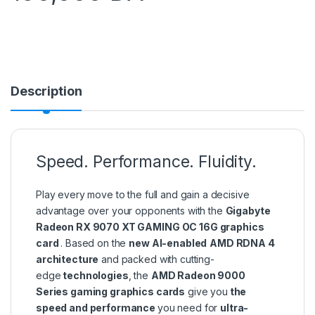
Description
Speed. Performance. Fluidity.
Play every move to the full and gain a decisive
advantage over your opponents with the
Gigabyte
Radeon RX 9070 XT GAMING OC 16G graphics
card
. Based on the
new
AI-enabled
AMD RDNA 4
architecture
and packed with cutting-
edge
technologies
, the
AMD Radeon 9000
Series gaming graphics cards
give you
the
speed and performance
you need for
ultra-