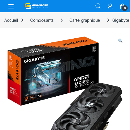
Skip to navigation
Skip to content
0
Accueil
Composants
Carte graphique
Gigabyt