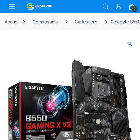
Skip to navigation
Skip to content
0
Accueil
Composants
Carte mere
Gigabyte B55