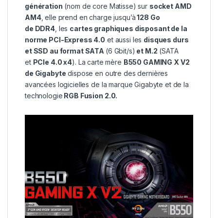
génération
(nom de core Matisse) sur
socket AMD
AM4
, elle prend en charge jusqu’à
128 Go
de DDR4
, les
cartes graphiques disposant de la
norme PCI-Express 4.0
et aussi les
disques durs
et SSD au format SATA
(6 Gbit/s)
et M.2
(SATA
et
PCIe 4.0 x4
). La carte mère
B550 GAMING X V2
de Gigabyte
dispose en outre des dernières
avancées logicielles de la marque Gigabyte et de la
technologie
RGB Fusion 2.0.