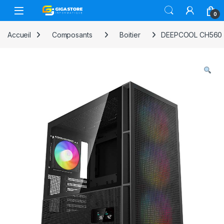
Skip to navigation
Skip to content
0
Accueil
Composants
Boitier
DEEPCOOL CH560 D