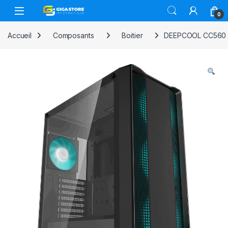
Skip to navigation
Skip to content
0
Accueil
Composants
Boitier
DEEPCOOL CC560 