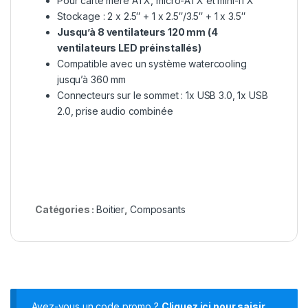
Pour carte mère ATX, micro-ATX et mini-ITX
Stockage : 2 x 2.5″ + 1 x 2.5″/3.5″ + 1 x 3.5″
Jusqu’à 8 ventilateurs 120 mm (4
ventilateurs LED préinstallés)
Compatible avec un système watercooling
jusqu’à 360 mm
Connecteurs sur le sommet : 1x USB 3.0, 1x USB
2.0, prise audio combinée
Catégories :
Boitier
,
Composants
Avez-vous un code promo ?
Cliquez ici pour saisir