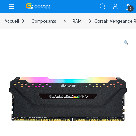
Skip to navigation
Skip to content
0
Accueil
Composants
RAM
Corsair Vengeance 