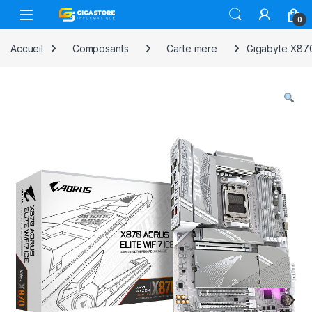
Skip to navigation
Skip to content
0
Accueil
Composants
Carte mere
Gigabyte X87