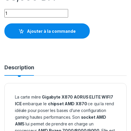
Gigabyte X870 AORUS ELITE WIFI7 ICE quantity
Ajouter à la commande
Description
La carte mère
Gigabyte X870 AORUS ELITE WIFI7
ICE
embarque le
chipset AMD X870
ce qui la rend
idéale pour poser les bases d’une configuration
gaming hautes performances. Son
socket AMD
AM5
lui permet de prendre en charge un
processeur
AMD Ryzen 7000/8000/9000
. Elle est