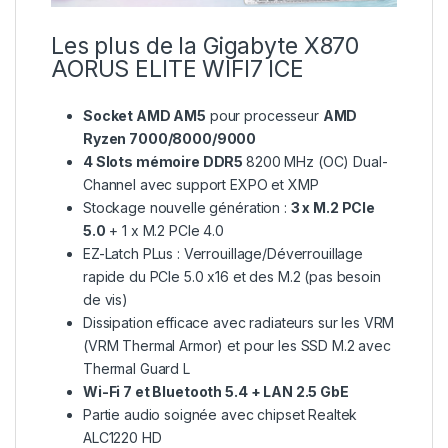
Les plus de la Gigabyte X870
AORUS ELITE WIFI7 ICE
Socket AMD AM5
pour processeur
AMD
Ryzen 7000/8000/9000
4 Slots mémoire DDR5
8200 MHz (OC) Dual-
Channel avec support EXPO et XMP
Stockage nouvelle génération :
3 x M.2 PCIe
5.0
+ 1 x M.2 PCIe 4.0
EZ-Latch PLus : Verrouillage/Déverrouillage
rapide du PCIe 5.0 x16 et des M.2 (pas besoin
de vis)
Dissipation efficace avec radiateurs sur les VRM
(VRM Thermal Armor) et pour les SSD M.2 avec
Thermal Guard L
Wi-Fi 7 et Bluetooth 5.4 + LAN 2.5 GbE
Partie audio soignée avec chipset Realtek
ALC1220 HD