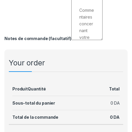
Notes de commande
(facultatif)
Your order
Produit
Quantité
Total
Sous-total du panier
0
DA
Total de la commande
0
DA